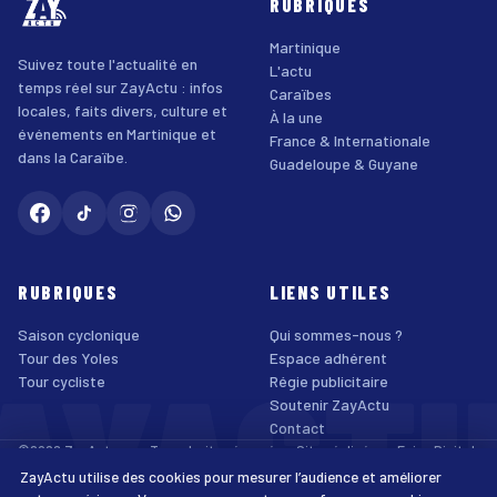
RUBRIQUES
Martinique
Suivez toute l'actualité en
L'actu
temps réel sur ZayActu : infos
Caraïbes
locales, faits divers, culture et
À la une
événements en Martinique et
France & Internationale
dans la Caraïbe.
Guadeloupe & Guyane
RUBRIQUES
LIENS UTILES
Saison cyclonique
Qui sommes-nous ?
AYACT
Tour des Yoles
Espace adhérent
Tour cycliste
Régie publicitaire
Soutenir ZayActu
Contact
©2026 ZayActu.org. Tous droits réservés. · Site réalisé par
Enjoy Digital
Agency
ZayActu utilise des cookies pour mesurer l’audience et améliorer
↑
Mentions légales
Confidentialité
Cookies
CGU
Accessibilité