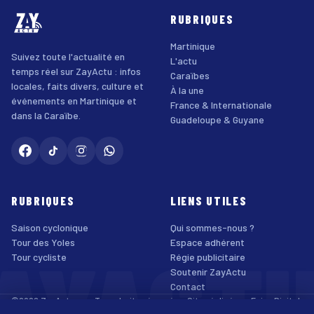
RUBRIQUES
Martinique
Suivez toute l'actualité en
L'actu
temps réel sur ZayActu : infos
Caraïbes
locales, faits divers, culture et
À la une
événements en Martinique et
France & Internationale
dans la Caraïbe.
Guadeloupe & Guyane
RUBRIQUES
LIENS UTILES
Saison cyclonique
Qui sommes-nous ?
AYACT
Tour des Yoles
Espace adhérent
Tour cycliste
Régie publicitaire
Soutenir ZayActu
Contact
©2026 ZayActu.org. Tous droits réservés. · Site réalisé par
Enjoy Digital
Agency