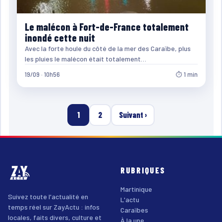
Le malécon à Fort-de-France totalement
inondé cette nuit
Avec la forte houle du côté de la mer des Caraïbe, plus
les pluies le malécon était totalement…
19/09 · 10h56
⏱ 1 min
1
2
Suivant ›
RUBRIQUES
Martinique
Suivez toute l'actualité en
L'actu
temps réel sur ZayActu : infos
Caraïbes
locales, faits divers, culture et
À la une