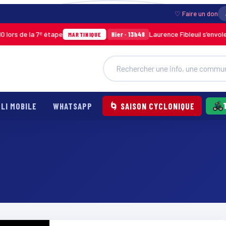
♡ Faire un don
rs de la 7ᵉ étape
Laurence Fibleuil s’envole p
Hier · 13h48
MARTINIQUE
LI MOBILE
WHATSAPP
🌀 SAISON CYCLONIQUE