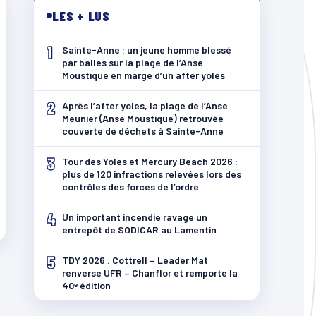
LES + LUS
1
Sainte-Anne : un jeune homme blessé
par balles sur la plage de l’Anse
Moustique en marge d’un after yoles
2
Après l’after yoles, la plage de l’Anse
Meunier (Anse Moustique) retrouvée
couverte de déchets à Sainte-Anne
3
Tour des Yoles et Mercury Beach 2026 :
plus de 120 infractions relevées lors des
contrôles des forces de l’ordre
4
Un important incendie ravage un
entrepôt de SODICAR au Lamentin
5
TDY 2026 : Cottrell – Leader Mat
renverse UFR – Chanflor et remporte la
40ᵉ édition