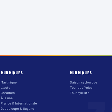
RUBRIQUES
RUBRIQUES
Martinique
Saison cyclonique
L'actu
Tour des Yoles
Caraïbes
Tour cycliste
À la une
France & Internationale
Guadeloupe & Guyane