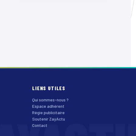
LIENS UTILES
Qui sommes-nous ?
Espace adhérent
Régie publicitaire
Soutenir ZayActu
Contact