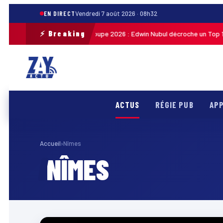
EN DIRECT
Vendredi 7 août 2026 · 08h32
⚡ Breaking
Tour cycliste de Guadeloupe 2026 : Edwin Nubul décroche un Top 10 lo
h27
ACTUS
RÉGIE PUB
APP
Accueil
›
Nîmes
NÎMES