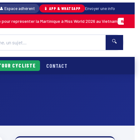
👤 Espace adhérent
📱 APP & WHATSAPP
Envoyer une info
our représenter la Martinique à Miss World 2026 au Vietnam
MARTINIQUE
🔍
TOUR CYCLISTE
CONTACT