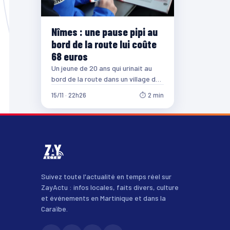
Nîmes : une pause pipi au
bord de la route lui coûte
68 euros
Un jeune de 20 ans qui urinait au
bord de la route dans un village du
Gard à…
15/11 · 22h26
⏱ 2 min
Suivez toute l'actualité en temps réel sur
ZayActu : infos locales, faits divers, culture
et événements en Martinique et dans la
Caraïbe.