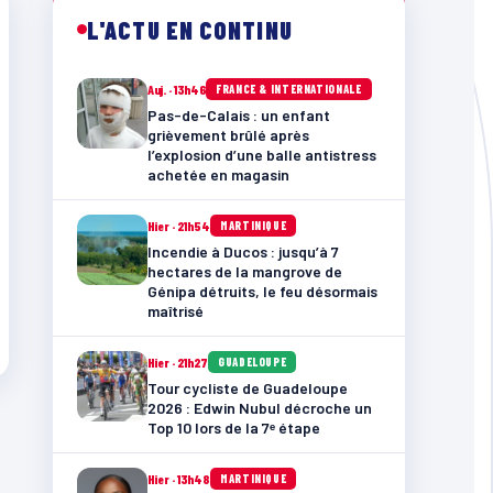
L'ACTU EN CONTINU
Auj. · 13h46
FRANCE & INTERNATIONALE
Pas-de-Calais : un enfant
grièvement brûlé après
l’explosion d’une balle antistress
achetée en magasin
Hier · 21h54
MARTINIQUE
Incendie à Ducos : jusqu’à 7
hectares de la mangrove de
Génipa détruits, le feu désormais
maîtrisé
Hier · 21h27
GUADELOUPE
Tour cycliste de Guadeloupe
2026 : Edwin Nubul décroche un
Top 10 lors de la 7ᵉ étape
Hier · 13h48
MARTINIQUE