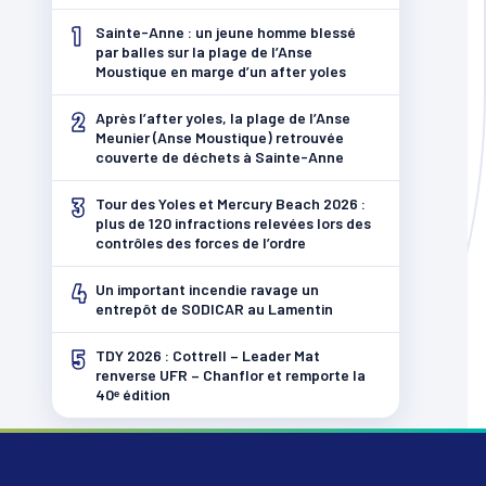
1
Sainte-Anne : un jeune homme blessé
par balles sur la plage de l’Anse
Moustique en marge d’un after yoles
2
Après l’after yoles, la plage de l’Anse
Meunier (Anse Moustique) retrouvée
couverte de déchets à Sainte-Anne
3
Tour des Yoles et Mercury Beach 2026 :
plus de 120 infractions relevées lors des
contrôles des forces de l’ordre
4
Un important incendie ravage un
entrepôt de SODICAR au Lamentin
5
TDY 2026 : Cottrell – Leader Mat
renverse UFR – Chanflor et remporte la
40ᵉ édition