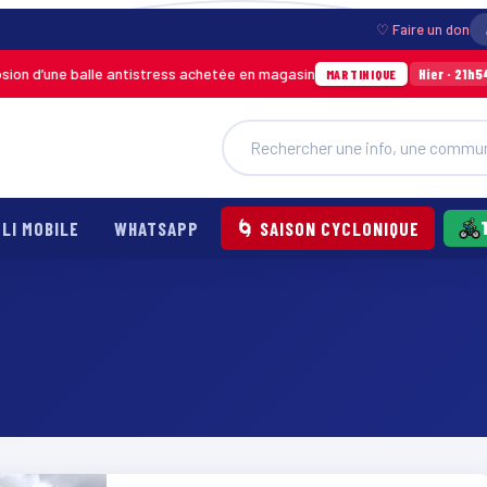
♡ Faire un don
 d’une balle antistress achetée en magasin
Inc
Hier · 21h54
MARTINIQUE
LI MOBILE
WHATSAPP
🌀 SAISON CYCLONIQUE