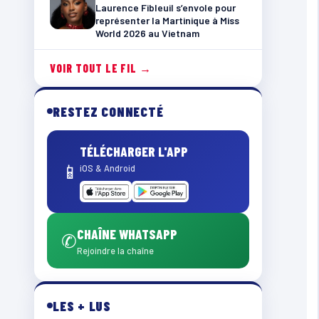
Laurence Fibleuil s’envole pour
représenter la Martinique à Miss
World 2026 au Vietnam
VOIR TOUT LE FIL →
RESTEZ CONNECTÉ
TÉLÉCHARGER L'APP
📱
iOS & Android
CHAÎNE WHATSAPP
✆
Rejoindre la chaîne
LES + LUS