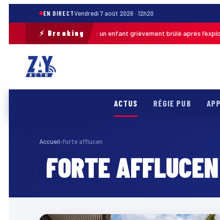
EN DIRECT
Vendredi 7 août 2026 · 12h20
⚡ Breaking
Pas-de-Calais : un enfant grièvement brûlé après l’explosion
Auj. · 13h46
ACTUS
RÉGIE PUB
APP
Accueil
›
forte afflucen
FORTE AFFLUCEN