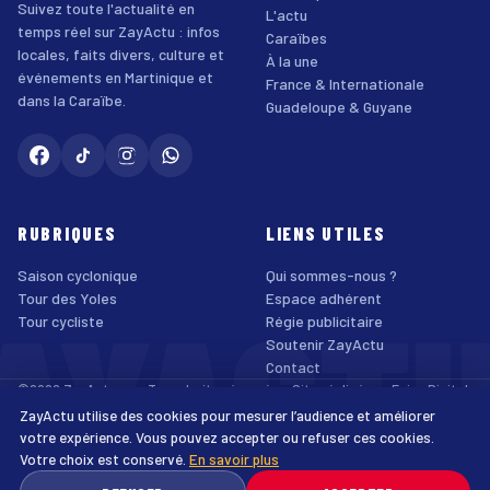
Suivez toute l'actualité en
L'actu
temps réel sur ZayActu : infos
Caraïbes
locales, faits divers, culture et
À la une
événements en Martinique et
France & Internationale
dans la Caraïbe.
Guadeloupe & Guyane
RUBRIQUES
LIENS UTILES
Saison cyclonique
Qui sommes-nous ?
AYACT
Tour des Yoles
Espace adhérent
Tour cycliste
Régie publicitaire
Soutenir ZayActu
Contact
©2026 ZayActu.org. Tous droits réservés. · Site réalisé par
Enjoy Digital
Agency
ZayActu utilise des cookies pour mesurer l’audience et améliorer
↑
Mentions légales
Confidentialité
Cookies
CGU
Accessibilité
votre expérience. Vous pouvez accepter ou refuser ces cookies.
Votre choix est conservé.
En savoir plus