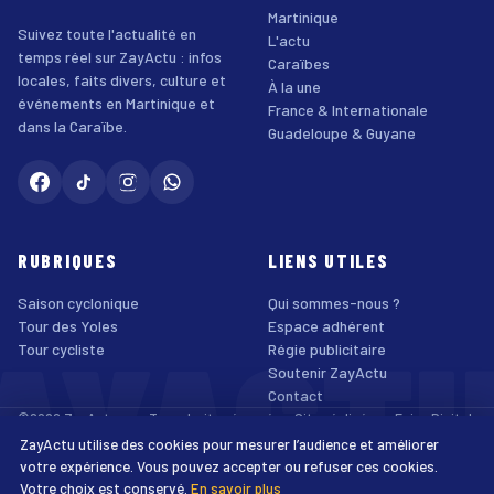
Martinique
Suivez toute l'actualité en
L'actu
temps réel sur ZayActu : infos
Caraïbes
locales, faits divers, culture et
À la une
événements en Martinique et
France & Internationale
dans la Caraïbe.
Guadeloupe & Guyane
RUBRIQUES
LIENS UTILES
Saison cyclonique
Qui sommes-nous ?
AYACT
Tour des Yoles
Espace adhérent
Tour cycliste
Régie publicitaire
Soutenir ZayActu
Contact
©2026 ZayActu.org. Tous droits réservés. · Site réalisé par
Enjoy Digital
Agency
ZayActu utilise des cookies pour mesurer l’audience et améliorer
↑
Mentions légales
Confidentialité
Cookies
CGU
Accessibilité
votre expérience. Vous pouvez accepter ou refuser ces cookies.
Votre choix est conservé.
En savoir plus