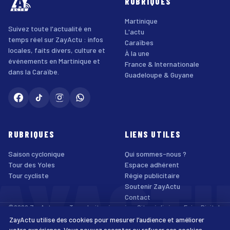
RUBRIQUES
Martinique
Suivez toute l'actualité en
L'actu
temps réel sur ZayActu : infos
Caraïbes
locales, faits divers, culture et
À la une
événements en Martinique et
France & Internationale
dans la Caraïbe.
Guadeloupe & Guyane
RUBRIQUES
LIENS UTILES
Saison cyclonique
Qui sommes-nous ?
AYACT
Tour des Yoles
Espace adhérent
Tour cycliste
Régie publicitaire
Soutenir ZayActu
Contact
©2026 ZayActu.org. Tous droits réservés. · Site réalisé par
Enjoy Digital
Agency
ZayActu utilise des cookies pour mesurer l’audience et améliorer
↑
Mentions légales
Confidentialité
Cookies
CGU
Accessibilité
votre expérience. Vous pouvez accepter ou refuser ces cookies.