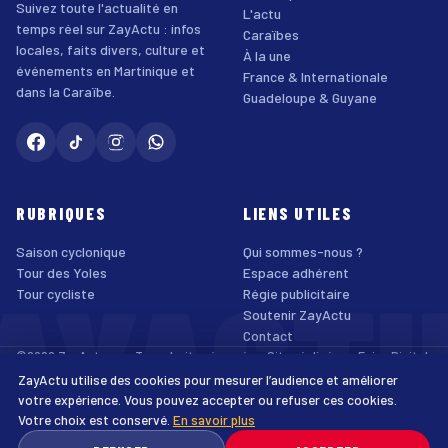
Suivez toute l'actualité en
L'actu
temps réel sur ZayActu : infos
Caraïbes
locales, faits divers, culture et
À la une
événements en Martinique et
France & Internationale
dans la Caraïbe.
Guadeloupe & Guyane
RUBRIQUES
LIENS UTILES
Saison cyclonique
Qui sommes-nous ?
AYACT
Tour des Yoles
Espace adhérent
Tour cycliste
Régie publicitaire
Soutenir ZayActu
Contact
©2026 ZayActu.org. Tous droits réservés. · Site réalisé par
Enjoy Digital
Agency
ZayActu utilise des cookies pour mesurer l’audience et améliorer
↑
Mentions légales
Confidentialité
Cookies
CGU
Accessibilité
votre expérience. Vous pouvez accepter ou refuser ces cookies.
Votre choix est conservé.
En savoir plus