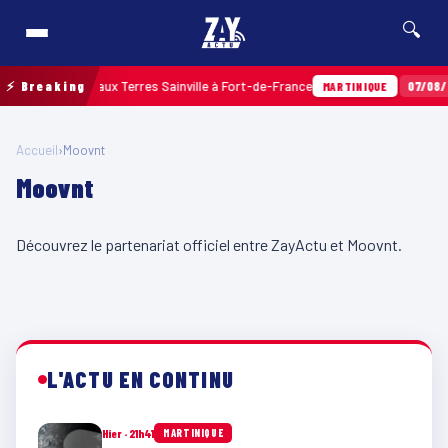
🔍
ées par balles aux Terres Sainville à Fort-de-France
⚡ Breaking
07/08/2
MARTINIQUE
Accueil
›
Moovnt
Moovnt
Découvrez le partenariat officiel entre ZayActu et Moovnt.
L'ACTU EN CONTINU
Hier · 21h41
MARTINIQUE