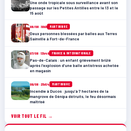
Une onde tropicale sous surveillance avant son
passage sur les Petites Antilles entre le 13 et le
15 août
08/08 · 10h11
MARTINIQUE
Deux personnes blessées par balles aux Terres
Sainville à Fort-de-France
07/08 · 13h46
FRANCE & INTERNATIONALE
Pas-de-Calais : un enfant grièvement brûlé
après l’explosion d’une balle antistress achetée
en magasin
06/08 · 21h54
MARTINIQUE
Incendie à Ducos : jusqu’à 7 hectares de la
mangrove de Génipa détruits, le feu désormais
maîtrisé
VOIR TOUT LE FIL →