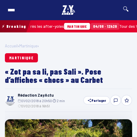
🔍
amassés après les after-yoles
⚡ Breaking
04/08 · 12h29
Tour des Yoles e
MARTINIQUE
Accueil
›
Martinique
›
MARTINIQUE
« Zot pa sa li, pas Sali ». Pose
d’affiches « chocs » au Carbet
Rédaction ZayActu
Partager
01/02/2018 à 20h50
·
⏱ 2 min
·
01/02/2018 à 16h51