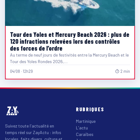
Tour des Yoles et Mercury Beach 2026 : plus de
120 infractions relevées lors des contrôles
des forces de l’ordre
Au terme de neuf jours de festivités entre la Mercury Beach et le
Tour des Yoles Rondes 2026,…
04/08 · 12h29
⏱ 2 min
RUBRIQUES
Martinique
Suivez toute l'actualité en
L'actu
temps réel sur ZayActu : infos
Caraïbes
locales, faits divers, culture et