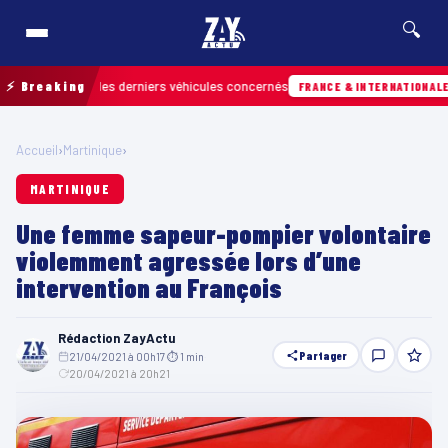
🔍
retrouver les derniers véhicules concernés
⚡ Breaking
Hie
FRANCE & INTERNATIONALE
Accueil
›
Martinique
›
MARTINIQUE
Une femme sapeur-pompier volontaire
violemment agressée lors d’une
intervention au François
Rédaction ZayActu
Partager
21/04/2021 à 00h17
·
⏱ 1 min
·
20/04/2021 à 20h21