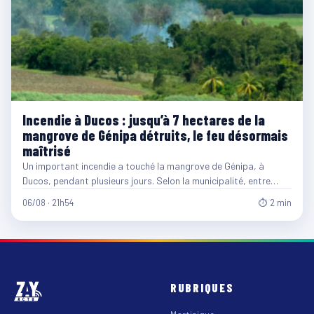
Incendie à Ducos : jusqu’à 7 hectares de la
mangrove de Génipa détruits, le feu désormais
maîtrisé
Un important incendie a touché la mangrove de Génipa, à
Ducos, pendant plusieurs jours. Selon la municipalité, entre…
06/08 · 21h54
⏱ 2 min
RUBRIQUES