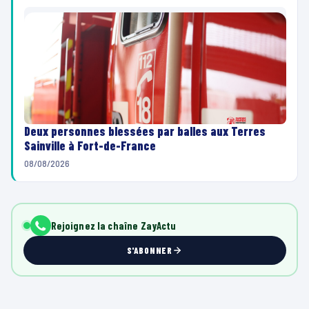
Deux personnes blessées par balles aux Terres
Sainville à Fort-de-France
08/08/2026
Rejoignez la chaîne ZayActu
S'ABONNER