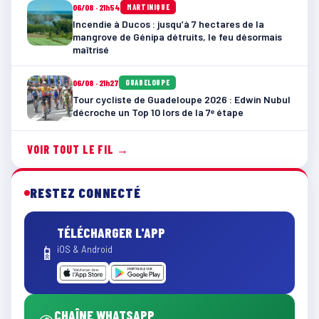
06/08 · 21h54
MARTINIQUE
Incendie à Ducos : jusqu’à 7 hectares de la
mangrove de Génipa détruits, le feu désormais
maîtrisé
06/08 · 21h27
GUADELOUPE
Tour cycliste de Guadeloupe 2026 : Edwin Nubul
décroche un Top 10 lors de la 7ᵉ étape
VOIR TOUT LE FIL →
RESTEZ CONNECTÉ
TÉLÉCHARGER L'APP
📱
iOS & Android
CHAÎNE WHATSAPP