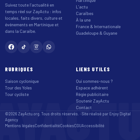
Martinique
Suivez toute l'actualité en
L'actu
temps réel sur ZayActu : infos
Caraïbes
locales, faits divers, culture et
À la une
événements en Martinique et
France & Internationale
dans la Caraïbe.
Guadeloupe & Guyane
RUBRIQUES
LIENS UTILES
Saison cyclonique
Qui sommes-nous ?
Tour des Yoles
Espace adhérent
AYACT
Tour cycliste
Régie publicitaire
Soutenir ZayActu
Contact
©2026 ZayActu.org. Tous droits réservés. · Site réalisé par
Enjoy Digital
Agency
Mentions légales
Confidentialité
Cookies
CGU
Accessibilité