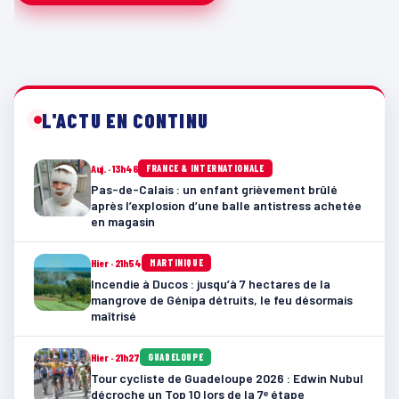
L'ACTU EN CONTINU
Auj. · 13h46
FRANCE & INTERNATIONALE
Pas-de-Calais : un enfant grièvement brûlé
après l’explosion d’une balle antistress achetée
en magasin
Hier · 21h54
MARTINIQUE
Incendie à Ducos : jusqu’à 7 hectares de la
mangrove de Génipa détruits, le feu désormais
maîtrisé
Hier · 21h27
GUADELOUPE
Tour cycliste de Guadeloupe 2026 : Edwin Nubul
décroche un Top 10 lors de la 7ᵉ étape