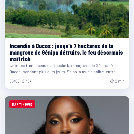
Incendie à Ducos : jusqu’à 7 hectares de la
mangrove de Génipa détruits, le feu désormais
maîtrisé
Un important incendie a touché la mangrove de Génipa, à
Ducos, pendant plusieurs jours. Selon la municipalité, entre…
06/08 · 21h54
⏱ 2 min
MARTINIQUE