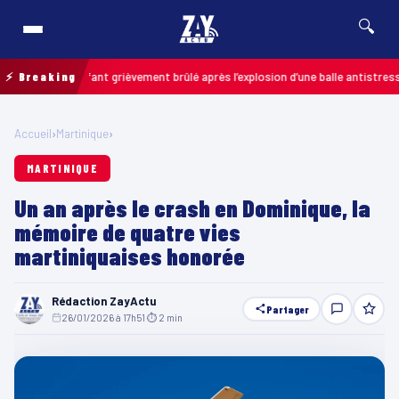
🔍
s : un enfant grièvement brûlé après l’explosion d’une balle antistress ache
⚡ Breaking
Accueil
›
Martinique
›
MARTINIQUE
Un an après le crash en Dominique, la
mémoire de quatre vies
martiniquaises honorée
Rédaction ZayActu
Partager
26/01/2026 à 17h51
·
⏱ 2 min