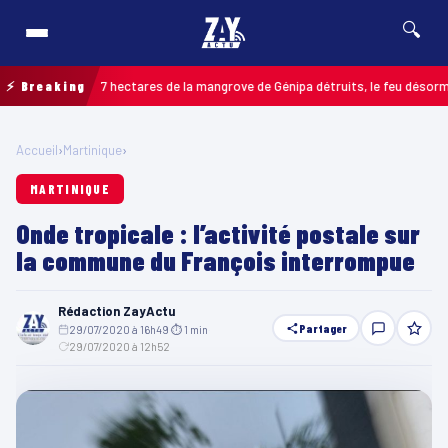
🔍
os : jusqu’à 7 hectares de la mangrove de Génipa détruits, le feu désormais m
⚡ Breaking
Accueil
›
Martinique
›
MARTINIQUE
Onde tropicale : l’activité postale sur
la commune du François interrompue
Rédaction ZayActu
Partager
29/07/2020 à 16h49
·
⏱ 1 min
·
29/07/2020 à 12h52