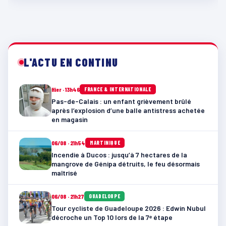
L'ACTU EN CONTINU
Hier · 13h46
FRANCE & INTERNATIONALE
Pas-de-Calais : un enfant grièvement brûlé
après l’explosion d’une balle antistress achetée
en magasin
06/08 · 21h54
MARTINIQUE
Incendie à Ducos : jusqu’à 7 hectares de la
mangrove de Génipa détruits, le feu désormais
maîtrisé
06/08 · 21h27
GUADELOUPE
Tour cycliste de Guadeloupe 2026 : Edwin Nubul
décroche un Top 10 lors de la 7ᵉ étape