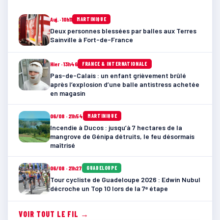
Auj. · 10h11
MARTINIQUE
Deux personnes blessées par balles aux Terres
Sainville à Fort-de-France
Hier · 13h46
FRANCE & INTERNATIONALE
Pas-de-Calais : un enfant grièvement brûlé
après l’explosion d’une balle antistress achetée
en magasin
06/08 · 21h54
MARTINIQUE
Incendie à Ducos : jusqu’à 7 hectares de la
mangrove de Génipa détruits, le feu désormais
maîtrisé
06/08 · 21h27
GUADELOUPE
Tour cycliste de Guadeloupe 2026 : Edwin Nubul
décroche un Top 10 lors de la 7ᵉ étape
VOIR TOUT LE FIL →