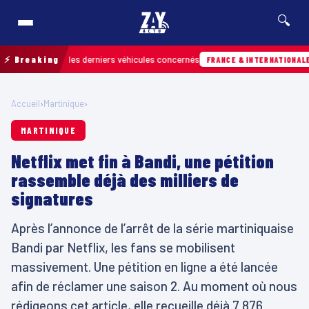
🔍
etrouver les derniers véhicules concernés
⚡ Breaking
Hier
FRANCE & INTERNATIONALE
Accueil
›
Martinique
›
MARTINIQUE
Netflix met fin à Bandi, une pétition
rassemble déjà des milliers de
signatures
Après l’annonce de l’arrêt de la série martiniquaise
Bandi par Netflix, les fans se mobilisent
massivement. Une pétition en ligne a été lancée
afin de réclamer une saison 2. Au moment où nous
rédigeons cet article, elle recueille déjà 7 876