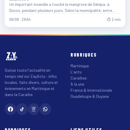
Un important incendie a touché la mangrove de Génipa, à
Ducos, pendant plusieurs jours. Selon la municipalité, entre…
06/08 · 21h54
⏱ 2 min
RUBRIQUES
Martinique
Suivez toute l'actualité en
L'actu
temps réel sur ZayActu : infos
Caraïbes
locales, faits divers, culture et
À la une
événements en Martinique et
France & Internationale
dans la Caraïbe.
Guadeloupe & Guyane
RUBRIQUES
LIENS UTILES