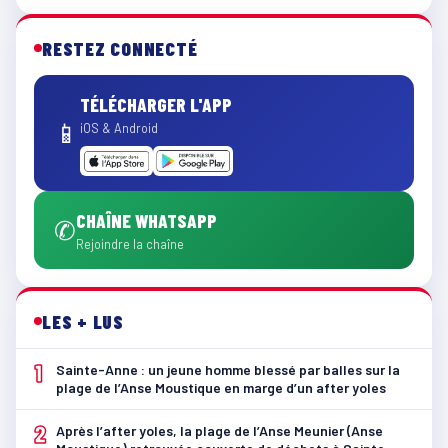
RESTEZ CONNECTÉ
TÉLÉCHARGER L'APP
📱
iOS & Android
CHAÎNE WHATSAPP
✆
Rejoindre la chaîne
LES + LUS
1
Sainte-Anne : un jeune homme blessé par balles sur la
plage de l’Anse Moustique en marge d’un after yoles
2
Après l’after yoles, la plage de l’Anse Meunier (Anse