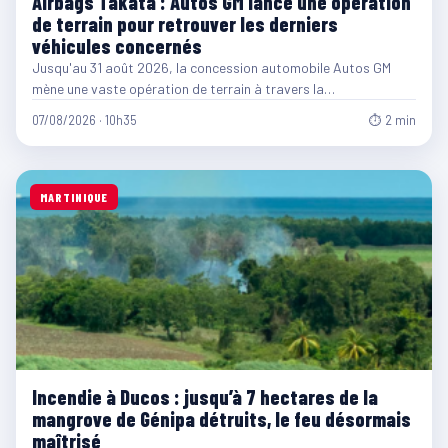
Airbags Takata : Autos GM lance une opération
de terrain pour retrouver les derniers
véhicules concernés
Jusqu'au 31 août 2026, la concession automobile Autos GM
mène une vaste opération de terrain à travers la…
07/08/2026 · 10h35
⏱ 2 min
MARTINIQUE
Incendie à Ducos : jusqu’à 7 hectares de la
mangrove de Génipa détruits, le feu désormais
maîtrisé