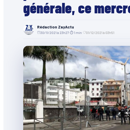
générale, ce mercr
Rédaction ZayActu
30/11/2021 à 23h27
·
⏱ 1 min
·
01/12/2021 à 03h51