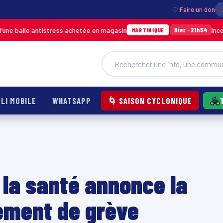
♡ Faire un don
ntistress achetée en magasin
Incendie à Ducos 
Hier · 21h54
MARTINIQUE
LI MOBILE
WHATSAPP
🌀 SAISON CYCLONIQUE
 la santé annonce la
ement de grève