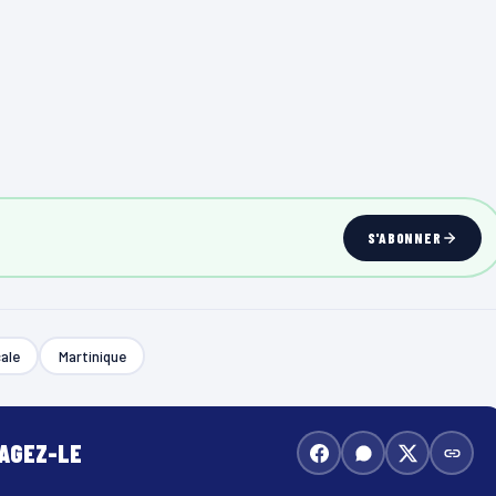
S'ABONNER
cale
Martinique
TAGEZ-LE