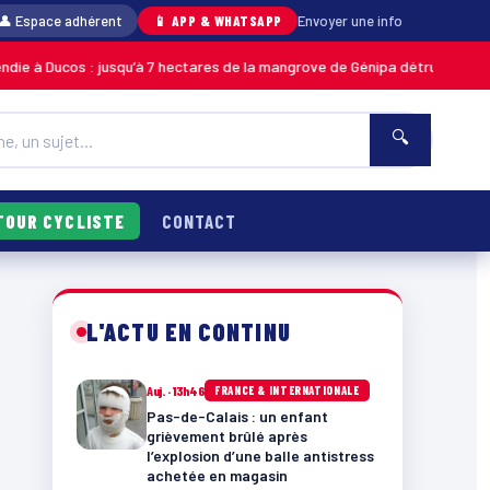
👤 Espace adhérent
📱 APP & WHATSAPP
Envoyer une info
: jusqu’à 7 hectares de la mangrove de Génipa détruits, le feu désormais 
🔍
TOUR CYCLISTE
CONTACT
L'ACTU EN CONTINU
Auj. · 13h46
FRANCE & INTERNATIONALE
Pas-de-Calais : un enfant
grièvement brûlé après
l’explosion d’une balle antistress
achetée en magasin