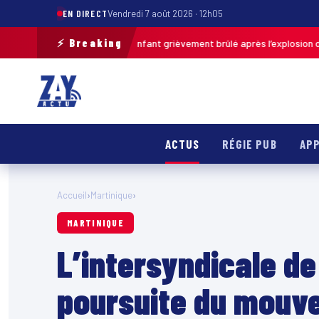
EN DIRECT
Vendredi 7 août 2026 · 12h05
⚡ Breaking
s-de-Calais : un enfant grièvement brûlé après l’explosion d’une balle a
ACTUS
RÉGIE PUB
APP
Accueil
›
Martinique
›
MARTINIQUE
L’intersyndicale de
poursuite du mouv