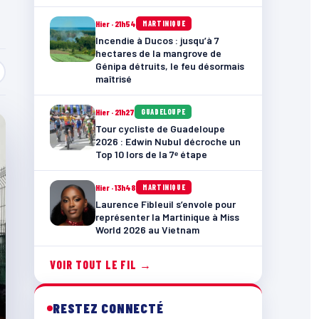
Hier · 21h54
MARTINIQUE
Incendie à Ducos : jusqu’à 7
hectares de la mangrove de
Génipa détruits, le feu désormais
maîtrisé
Hier · 21h27
GUADELOUPE
Tour cycliste de Guadeloupe
2026 : Edwin Nubul décroche un
Top 10 lors de la 7ᵉ étape
Hier · 13h48
MARTINIQUE
Laurence Fibleuil s’envole pour
représenter la Martinique à Miss
World 2026 au Vietnam
VOIR TOUT LE FIL →
RESTEZ CONNECTÉ