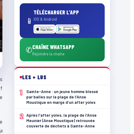
TÉLÉCHARGER L'APP
📱
iOS & Android
CHAÎNE WHATSAPP
✆
Rejoindre la chaîne
LES + LUS
es
if
1
Sainte-Anne : un jeune homme blessé
e
par balles sur la plage de l’Anse
Moustique en marge d’un after yoles
2
Après l’after yoles, la plage de l’Anse
Meunier (Anse Moustique) retrouvée
ue
couverte de déchets à Sainte-Anne
la