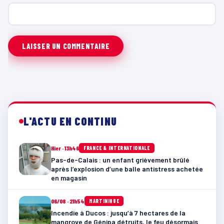
L'ACTU EN CONTINU
Hier · 13h46
FRANCE & INTERNATIONALE
Pas-de-Calais : un enfant grièvement brûlé
après l’explosion d’une balle antistress achetée
en magasin
06/08 · 21h54
MARTINIQUE
Incendie à Ducos : jusqu’à 7 hectares de la
mangrove de Génipa détruits, le feu désormais