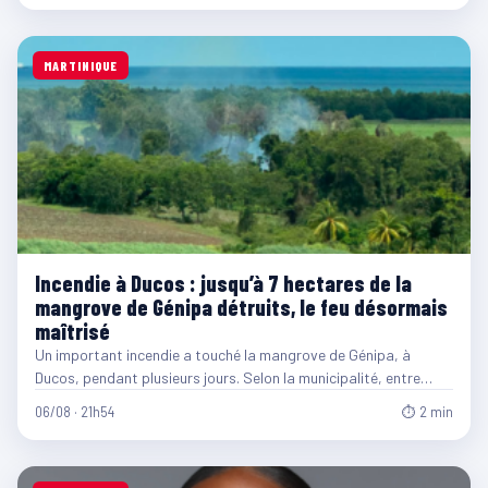
MARTINIQUE
Incendie à Ducos : jusqu’à 7 hectares de la
mangrove de Génipa détruits, le feu désormais
maîtrisé
Un important incendie a touché la mangrove de Génipa, à
Ducos, pendant plusieurs jours. Selon la municipalité, entre…
06/08 · 21h54
⏱ 2 min