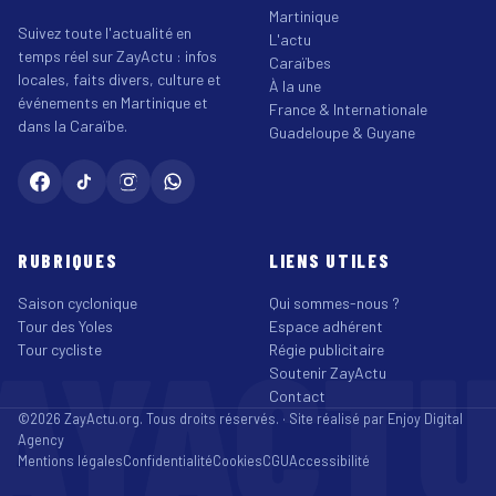
Martinique
Suivez toute l'actualité en
L'actu
temps réel sur ZayActu : infos
Caraïbes
locales, faits divers, culture et
À la une
événements en Martinique et
France & Internationale
dans la Caraïbe.
Guadeloupe & Guyane
RUBRIQUES
LIENS UTILES
Saison cyclonique
Qui sommes-nous ?
Tour des Yoles
Espace adhérent
AYACT
Tour cycliste
Régie publicitaire
Soutenir ZayActu
Contact
©2026 ZayActu.org. Tous droits réservés. · Site réalisé par
Enjoy Digital
Agency
Mentions légales
Confidentialité
Cookies
CGU
Accessibilité