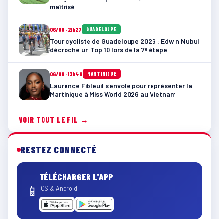
maîtrisé
06/08 · 21h27
GUADELOUPE
Tour cycliste de Guadeloupe 2026 : Edwin Nubul
décroche un Top 10 lors de la 7ᵉ étape
06/08 · 13h48
MARTINIQUE
Laurence Fibleuil s’envole pour représenter la
Martinique à Miss World 2026 au Vietnam
VOIR TOUT LE FIL →
RESTEZ CONNECTÉ
TÉLÉCHARGER L'APP
📱
iOS & Android