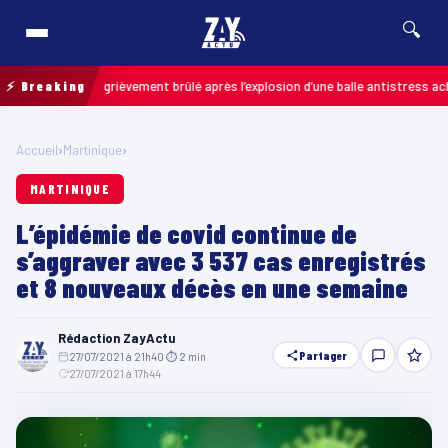
🔍
un enfant grièvement brûlé après l’explosion d’une balle antistress achetée 
⚡ Breaking
Accueil
›
Martinique
›
MARTINIQUE
L’épidémie de covid continue de
s’aggraver avec 3 537 cas enregistrés
et 8 nouveaux décès en une semaine
Rédaction ZayActu
Partager
27/07/2021 à 21h40
·
⏱ 2 min
·
27/07/2021 à 17h44