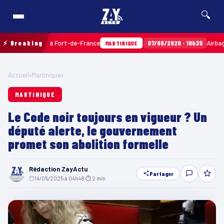
🔍
ainville à Fort-de-France
⚡ Breaking
07/08/2026 · 10h35
Airbags Takata 
MARTINIQUE
Accueil
›
Martinique
›
MARTINIQUE
Le Code noir toujours en vigueur ? Un
député alerte, le gouvernement
promet son abolition formelle
Rédaction ZayActu
Partager
14/05/2025 à 04h48
·
⏱ 2 min