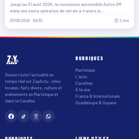
Jusqu'au 31 août 2026, la concession automobile Autos GM
mène une vaste opération de terrain à travers la…
07/08/2026 · 10h35
⏱ 2 min
RUBRIQUES
Martinique
Suivez toute l'actualité en
L'actu
temps réel sur ZayActu : infos
Caraïbes
locales, faits divers, culture et
À la une
événements en Martinique et
France & Internationale
dans la Caraïbe.
Guadeloupe & Guyane
RUBRIQUES
LIENS UTILES