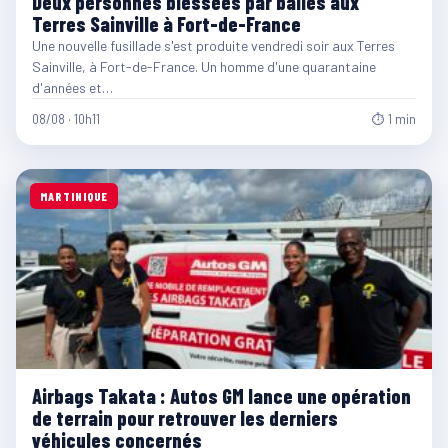
Deux personnes blessées par balles aux
Terres Sainville à Fort-de-France
Une nouvelle fusillade s'est produite vendredi soir aux Terres
Sainville, à Fort-de-France. Un homme d'une quarantaine
d'années et…
08/08 · 10h11
⏱ 1 min
MARTINIQUE
Airbags Takata : Autos GM lance une opération
de terrain pour retrouver les derniers
véhicules concernés