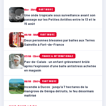
Hier · 21h41
MARTINIQUE
Une onde tropicale sous surveillance avant son
passage sur les Petites Antilles entre le 13 et le
15 août
08/08 · 10h11
MARTINIQUE
Deux personnes blessées par balles aux Terres
Sainville à Fort-de-France
07/08 · 13h46
FRANCE & INTERNATIONALE
Pas-de-Calais : un enfant grièvement brûlé
après l’explosion d’une balle antistress achetée
en magasin
06/08 · 21h54
MARTINIQUE
Incendie à Ducos : jusqu’à 7 hectares de la
mangrove de Génipa détruits, le feu désormais
maîtrisé