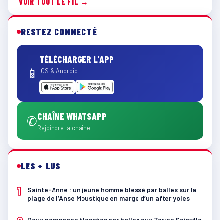
VOIR TOUT LE FIL →
RESTEZ CONNECTÉ
TÉLÉCHARGER L'APP
📱
iOS & Android
CHAÎNE WHATSAPP
✆
Rejoindre la chaîne
LES + LUS
1
Sainte-Anne : un jeune homme blessé par balles sur la
plage de l’Anse Moustique en marge d’un after yoles
Deux personnes blessées par balles aux Terres Sainville