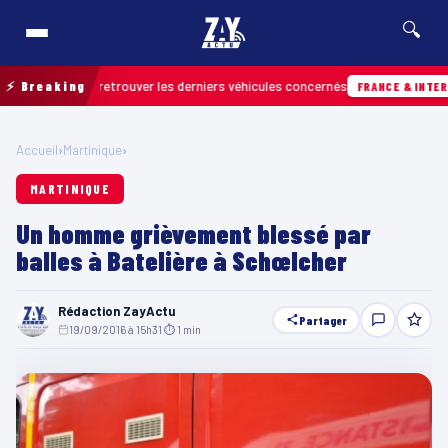
🔍
rain pour retrouver les derniers véhicules concernés
⚡ Breaking
FRANCE & INTERNATION
Accueil
›
Martinique
›
MARTINIQUE
Un homme grièvement blessé par
balles à Batelière à Schœlcher
Rédaction ZayActu
Partager
19/09/2016 à 15h31
·
⏱ 1 min