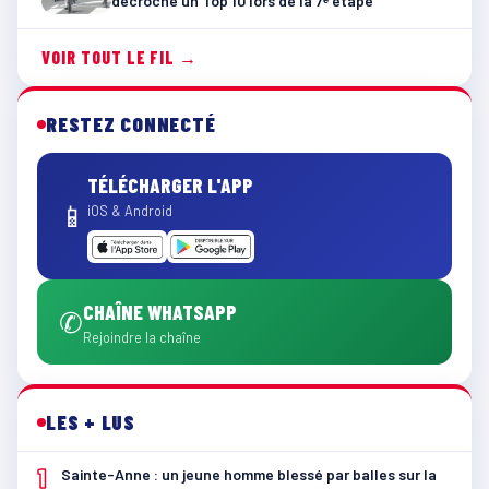
décroche un Top 10 lors de la 7ᵉ étape
VOIR TOUT LE FIL →
RESTEZ CONNECTÉ
TÉLÉCHARGER L'APP
📱
iOS & Android
CHAÎNE WHATSAPP
✆
Rejoindre la chaîne
LES + LUS
1
Sainte-Anne : un jeune homme blessé par balles sur la