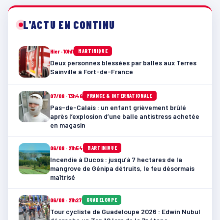
L'ACTU EN CONTINU
Hier · 10h11
MARTINIQUE
Deux personnes blessées par balles aux Terres
Sainville à Fort-de-France
07/08 · 13h46
FRANCE & INTERNATIONALE
Pas-de-Calais : un enfant grièvement brûlé
après l’explosion d’une balle antistress achetée
en magasin
06/08 · 21h54
MARTINIQUE
Incendie à Ducos : jusqu’à 7 hectares de la
mangrove de Génipa détruits, le feu désormais
maîtrisé
06/08 · 21h27
GUADELOUPE
Tour cycliste de Guadeloupe 2026 : Edwin Nubul