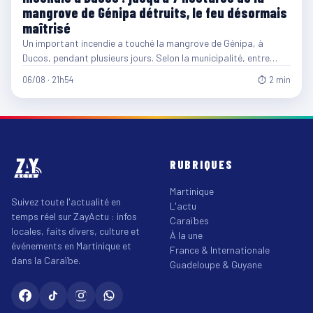
mangrove de Génipa détruits, le feu désormais
maîtrisé
Un important incendie a touché la mangrove de Génipa, à
Ducos, pendant plusieurs jours. Selon la municipalité, entre…
06/08 · 21h54
⏱ 2 min
RUBRIQUES
Martinique
Suivez toute l'actualité en
L'actu
temps réel sur ZayActu : infos
Caraïbes
locales, faits divers, culture et
À la une
événements en Martinique et
France & Internationale
dans la Caraïbe.
Guadeloupe & Guyane