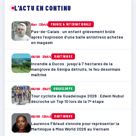
L'ACTU EN CONTINU
Hier · 13h46
FRANCE & INTERNATIONALE
Pas-de-Calais : un enfant grièvement brûlé
après l’explosion d’une balle antistress achetée
en magasin
06/08 · 21h54
MARTINIQUE
Incendie à Ducos : jusqu’à 7 hectares de la
mangrove de Génipa détruits, le feu désormais
maîtrisé
06/08 · 21h27
GUADELOUPE
Tour cycliste de Guadeloupe 2026 : Edwin Nubul
décroche un Top 10 lors de la 7ᵉ étape
06/08 · 13h48
MARTINIQUE
Laurence Fibleuil s’envole pour représenter la
Martinique à Miss World 2026 au Vietnam