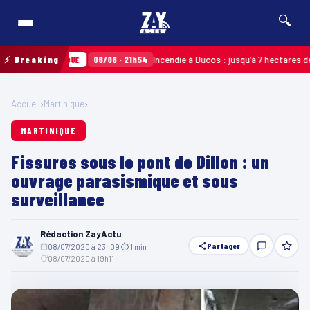
🔍
⚡ Breaking
06/08 · 21h54
Incendie à Ducos : jusqu’à 7 hectares de la m
MARTINIQUE
Accueil
›
Martinique
›
MARTINIQUE
Fissures sous le pont de Dillon : un
ouvrage parasismique et sous
surveillance
Rédaction ZayActu
Partager
08/07/2020 à 23h09
·
⏱ 1 min
·
08/07/2020 à 19h11