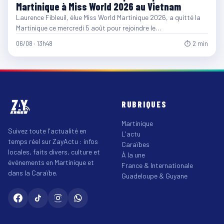
Martinique à Miss World 2026 au Vietnam
Laurence Fibleuil, élue Miss World Martinique 2026, a quitté la
Martinique ce mercredi 5 août pour rejoindre le…
06/08 · 13h48
⏱ 2 min
RUBRIQUES
Martinique
Suivez toute l'actualité en
L'actu
temps réel sur ZayActu : infos
Caraïbes
locales, faits divers, culture et
À la une
événements en Martinique et
France & Internationale
dans la Caraïbe.
Guadeloupe & Guyane