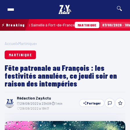
🔍
aux Terres Sainville à Fort-de-France
⚡ Breaking
07/08/2026 · 10h35
Air
MARTINIQUE
Accueil
›
Martinique
›
MARTINIQUE
Fête patronale au François : les
festivités annulées, ce jeudi soir en
raison des intempéries
Rédaction ZayActu
Partager
29/09/2022 à 23h09
·
⏱ 1 min
·
29/09/2022 à 19h17