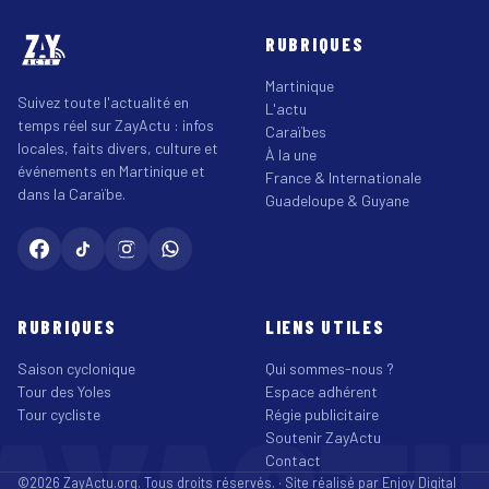
RUBRIQUES
Martinique
Suivez toute l'actualité en
L'actu
temps réel sur ZayActu : infos
Caraïbes
locales, faits divers, culture et
À la une
événements en Martinique et
France & Internationale
dans la Caraïbe.
Guadeloupe & Guyane
RUBRIQUES
LIENS UTILES
Saison cyclonique
Qui sommes-nous ?
Tour des Yoles
Espace adhérent
Tour cycliste
Régie publicitaire
Soutenir ZayActu
Contact
©2026 ZayActu.org. Tous droits réservés. · Site réalisé par
Enjoy Digital