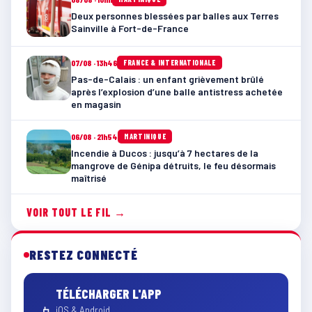
Deux personnes blessées par balles aux Terres
Sainville à Fort-de-France
07/08 · 13h46
FRANCE & INTERNATIONALE
Pas-de-Calais : un enfant grièvement brûlé
après l’explosion d’une balle antistress achetée
en magasin
06/08 · 21h54
MARTINIQUE
Incendie à Ducos : jusqu’à 7 hectares de la
mangrove de Génipa détruits, le feu désormais
maîtrisé
VOIR TOUT LE FIL →
RESTEZ CONNECTÉ
TÉLÉCHARGER L'APP
iOS & Android