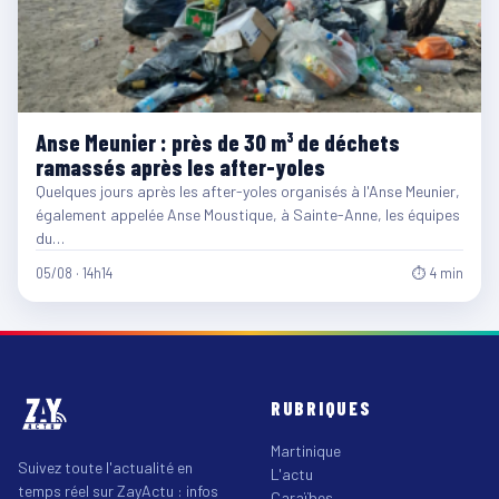
Anse Meunier : près de 30 m³ de déchets
ramassés après les after-yoles
Quelques jours après les after-yoles organisés à l'Anse Meunier,
également appelée Anse Moustique, à Sainte-Anne, les équipes
du…
05/08 · 14h14
⏱ 4 min
RUBRIQUES
Martinique
Suivez toute l'actualité en
L'actu
temps réel sur ZayActu : infos
Caraïbes