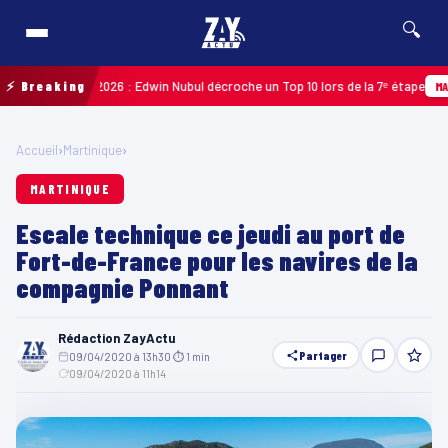
🔍
Guadeloupe 2026 : Edwin Nubul décroche un Top 10 lors de la 7ᵉ étape
⚡ Breaking
MARTIN
Accueil
›
Martinique
›
MARTINIQUE
Escale technique ce jeudi au port de
Fort-de-France pour les navires de la
compagnie Ponnant
Rédaction ZayActu
Partager
09/04/2020 à 13h30
·
⏱ 1 min
·
09/04/2020 à 11h14