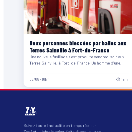
Deux personnes blessées par balles aux
Terres Sainville à Fort-de-France
Une nouvelle fusillade s'est produite vendredi soir aux
Terres Sainville, à Fort-de-France. Un homme d'une
quarantaine d'années et…
08/08 · 10h11
⏱ 1 min
Suivez toute l'actualité en temps réel sur
ZayActu : infos locales, faits divers, culture