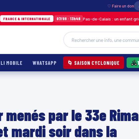
♡ Faire un don
Pas-de-Calais : un enfant grièvement br
07/08 · 13h46
 INTERNATIONALE
LI MOBILE
WHATSAPP
🌀 SAISON CYCLONIQUE
ir menés par le 33e Rima
et mardi soir dans la