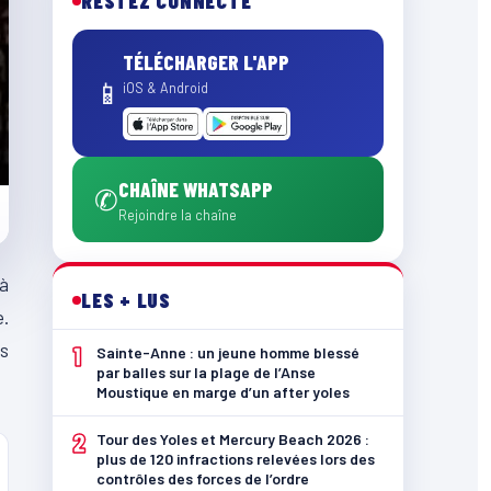
RESTEZ CONNECTÉ
TÉLÉCHARGER L'APP
📱
iOS & Android
CHAÎNE WHATSAPP
✆
Rejoindre la chaîne
 à
LES + LUS
e.
as
1
Sainte-Anne : un jeune homme blessé
par balles sur la plage de l’Anse
Moustique en marge d’un after yoles
2
Tour des Yoles et Mercury Beach 2026 :
plus de 120 infractions relevées lors des
contrôles des forces de l’ordre