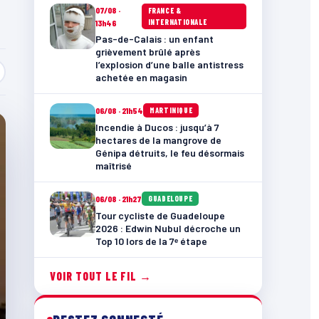
07/08 ·
FRANCE &
INTERNATIONALE
13h46
Pas-de-Calais : un enfant
grièvement brûlé après
l’explosion d’une balle antistress
achetée en magasin
06/08 · 21h54
MARTINIQUE
Incendie à Ducos : jusqu’à 7
hectares de la mangrove de
Génipa détruits, le feu désormais
maîtrisé
06/08 · 21h27
GUADELOUPE
Tour cycliste de Guadeloupe
2026 : Edwin Nubul décroche un
Top 10 lors de la 7ᵉ étape
VOIR TOUT LE FIL →