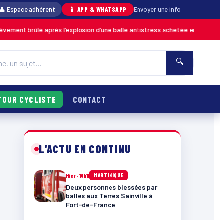
👤 Espace adhérent
📱 APP & WHATSAPP
Envoyer une info
ûlé après l’explosion d’une balle antistress achetée en magasin
MARTINI
🔍
TOUR CYCLISTE
CONTACT
L'ACTU EN CONTINU
Hier · 10h11
MARTINIQUE
Deux personnes blessées par
balles aux Terres Sainville à
Fort-de-France