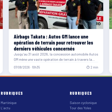
Airbags Takata : Autos GM lance une
opération de terrain pour retrouver les
derniers véhicules concernés
Jusqu'au 31 août 2026, la concession automobile Autos
GM mène une vaste opération de terrain à travers la…
07/08/2026 · 10h35
⏱ 2 min
RUBRIQUES
RUBRIQUES
Martinique
Saison cyclonique
L'actu
Tour des Yoles