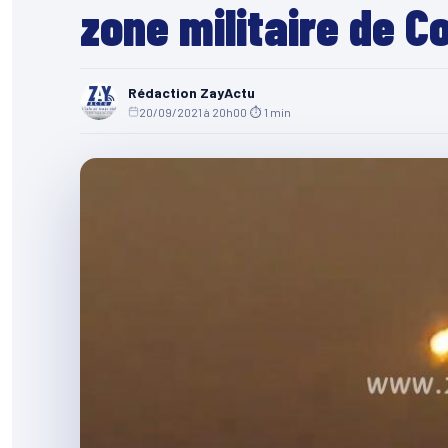
zone militaire de C
Rédaction ZayActu
20/09/2021 à 20h00
·
⏱ 1 min