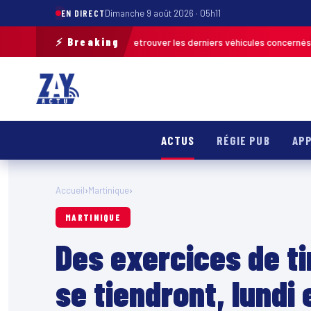
EN DIRECT
Dimanche 9 août 2026 · 05h11
⚡ Breaking
ion de terrain pour retrouver les derniers véhicules concernés
FRANCE &
ACTUS
RÉGIE PUB
APP
Accueil
›
Martinique
›
MARTINIQUE
Des exercices de t
se tiendront, lundi 