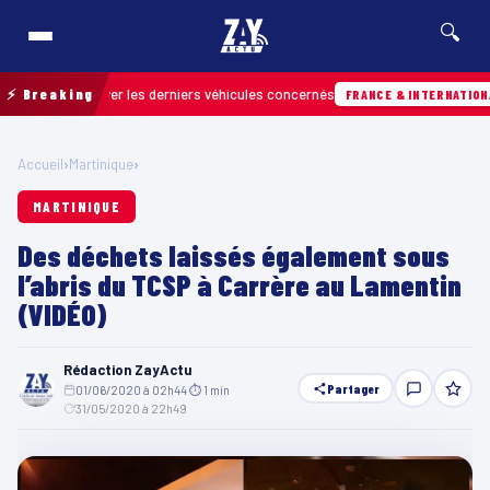
🔍
ur retrouver les derniers véhicules concernés
⚡ Breaking
FRANCE & INTERNATIONALE
Accueil
›
Martinique
›
MARTINIQUE
Des déchets laissés également sous
l’abris du TCSP à Carrère au Lamentin
(VIDÉO)
Rédaction ZayActu
Partager
01/06/2020 à 02h44
·
⏱ 1 min
·
31/05/2020 à 22h49