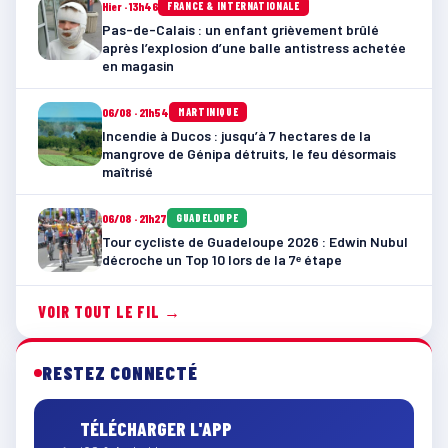
Hier · 13h46
FRANCE & INTERNATIONALE
Pas-de-Calais : un enfant grièvement brûlé
après l’explosion d’une balle antistress achetée
en magasin
06/08 · 21h54
MARTINIQUE
Incendie à Ducos : jusqu’à 7 hectares de la
mangrove de Génipa détruits, le feu désormais
maîtrisé
06/08 · 21h27
GUADELOUPE
Tour cycliste de Guadeloupe 2026 : Edwin Nubul
décroche un Top 10 lors de la 7ᵉ étape
VOIR TOUT LE FIL →
RESTEZ CONNECTÉ
TÉLÉCHARGER L'APP