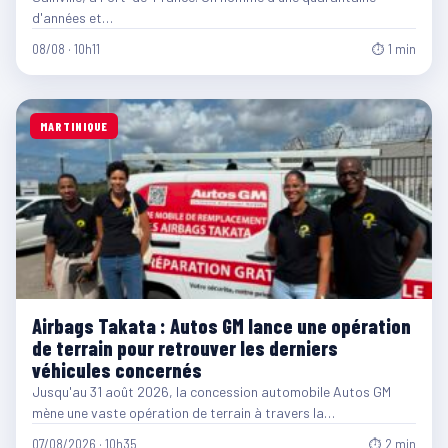
d'années et…
08/08 · 10h11
⏱ 1 min
MARTINIQUE
Airbags Takata : Autos GM lance une opération
de terrain pour retrouver les derniers
véhicules concernés
Jusqu'au 31 août 2026, la concession automobile Autos GM
mène une vaste opération de terrain à travers la…
07/08/2026 · 10h35
⏱ 2 min