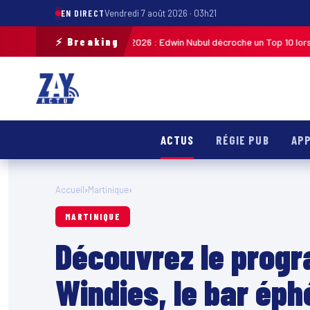
EN DIRECT
Vendredi 7 août 2026 · 03h21
⚡ Breaking
iste de Guadeloupe 2026 : Edwin Nubul décroche un Top 10 lors de la 7ᵉ é
ACTUS
RÉGIE PUB
APP
Accueil
›
Martinique
›
MARTINIQUE
Découvrez le prog
Windies, le bar éph