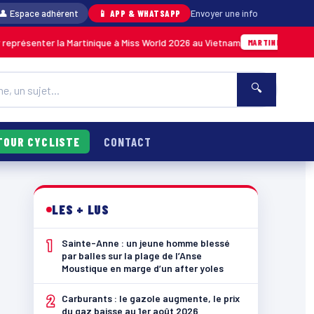
👤 Espace adhérent
📱 APP & WHATSAPP
Envoyer une info
er la Martinique à Miss World 2026 au Vietnam
05/08 · 14h14
MARTINIQUE
🔍
TOUR CYCLISTE
CONTACT
LES + LUS
1
Sainte-Anne : un jeune homme blessé
par balles sur la plage de l’Anse
Moustique en marge d’un after yoles
2
Carburants : le gazole augmente, le prix
du gaz baisse au 1er août 2026