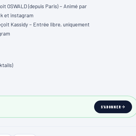
çoit OSWALD (depuis Paris) – Animé par
ok et instagram
it Kassidy – Entrée libre, uniquement
agram
tails)
S'ABONNER