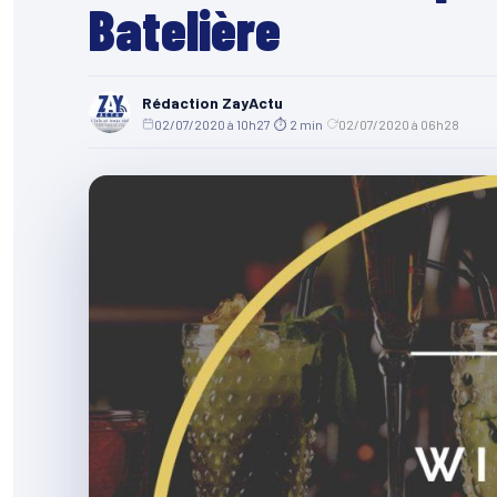
Batelière
Rédaction ZayActu
02/07/2020 à 10h27
·
⏱ 2 min
·
02/07/2020 à 06h28