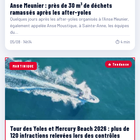
Anse Meunier : près de 30 m³ de déchets
ramassés après les after-yoles
Quelques jours après les after-yoles organisés à l'Anse Meunier,
également appelée Anse Moustique, à Sainte-Anne, les équipes
du…
05/08 · 14h14
⏱ 4 min
🔥 Tendance
MARTINIQUE
Tour des Yoles et Mercury Beach 2026 : plus de
120 infractions relevées lors des contrôles