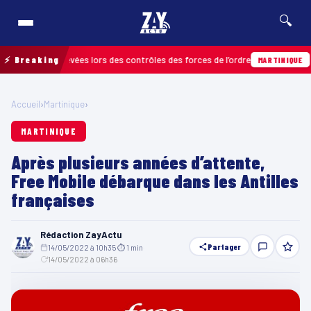
🔍
actions relevées lors des contrôles des forces de l’ordre
⚡ Breaking
04/0
MARTINIQUE
Accueil
›
Martinique
›
MARTINIQUE
Après plusieurs années d’attente,
Free Mobile débarque dans les Antilles
françaises
Rédaction ZayActu
Partager
14/05/2022 à 10h35
·
⏱ 1 min
·
14/05/2022 à 06h36