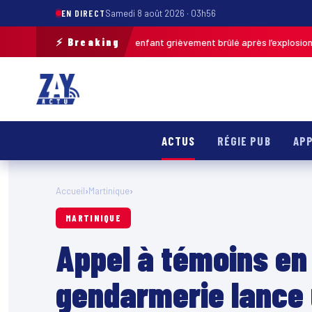
EN DIRECT
Samedi 8 août 2026 · 03h56
⚡ Breaking
Pas-de-Calais : un enfant grièvement brûlé après l’explosion d’une balle
ACTUS
RÉGIE PUB
APP
Accueil
›
Martinique
›
MARTINIQUE
Appel à témoins en 
gendarmerie lance 