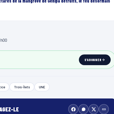
ectares de la mangrove de Génipa détruits, le feu désormais
8h00
S'ABONNER
tice
Trois-Îlets
UNE
TAGEZ-LE