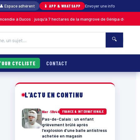
👤 Espace adhérent
📱 APP & WHATSAPP
Envoyer une info
cos : jusqu’à 7 hectares de la mangrove de Génipa détruits, le feu désorm
🔍
TOUR CYCLISTE
CONTACT
L'ACTU EN CONTINU
Hier · 13h46
FRANCE & INTERNATIONALE
Pas-de-Calais : un enfant
grièvement brûlé après
l’explosion d’une balle antistress
achetée en magasin