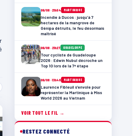
06/08 · 21h54
MARTINIQUE
Incendie à Ducos : jusqu’à 7
hectares de la mangrove de
Génipa détruits, le feu désormais
maîtrisé
r
é
06/08 · 21h27
GUADELOUPE
Tour cycliste de Guadeloupe
2026 : Edwin Nubul décroche un
Top 10 lors de la 7ᵉ étape
06/08 · 13h48
MARTINIQUE
Laurence Fibleuil s’envole pour
représenter la Martinique à Miss
World 2026 au Vietnam
VOIR TOUT LE FIL →
RESTEZ CONNECTÉ