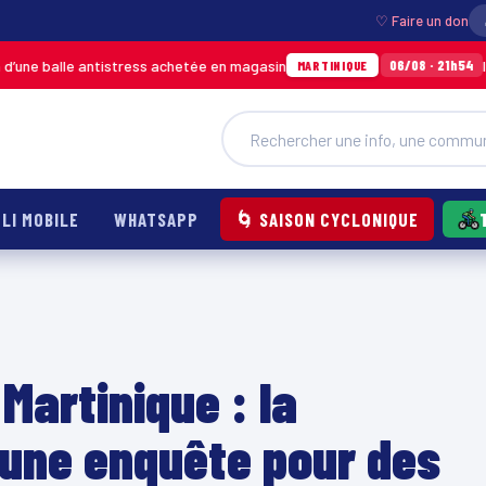
♡ Faire un don
 antistress achetée en magasin
Incendie à Du
06/08 · 21h54
MARTINIQUE
LI MOBILE
WHATSAPP
🌀 SAISON CYCLONIQUE
Martinique : la
une enquête pour des