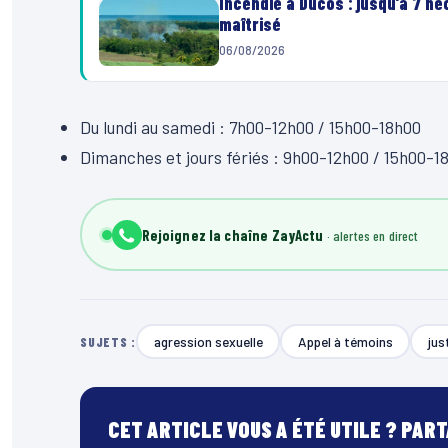
Incendie à Ducos : jusqu’à 7 h
maîtrisé
06/08/2026
Du lundi au samedi : 7h00-12h00 / 15h00-18h00
Dimanches et jours fériés : 9h00-12h00 / 15h00-1
Rejoignez la chaîne ZayActu
agression sexuelle
Appel à témoins
jus
SUJETS :
CET ARTICLE VOUS A ÉTÉ UTILE ? PAR