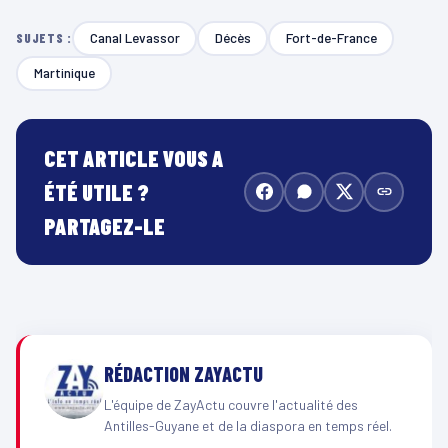
Canal Levassor
Décès
Fort-de-France
SUJETS :
Martinique
CET ARTICLE VOUS A
ÉTÉ UTILE ?
PARTAGEZ-LE
RÉDACTION ZAYACTU
L'équipe de ZayActu couvre l'actualité des
Antilles-Guyane et de la diaspora en temps réel.