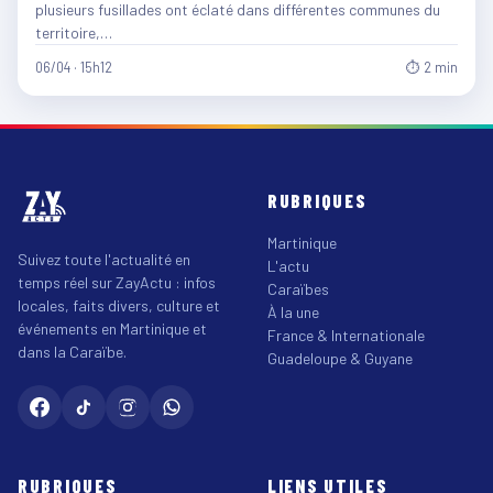
plusieurs fusillades ont éclaté dans différentes communes du
territoire,…
06/04 · 15h12
⏱ 2 min
RUBRIQUES
Martinique
Suivez toute l'actualité en
L'actu
temps réel sur ZayActu : infos
Caraïbes
locales, faits divers, culture et
À la une
événements en Martinique et
France & Internationale
dans la Caraïbe.
Guadeloupe & Guyane
RUBRIQUES
LIENS UTILES