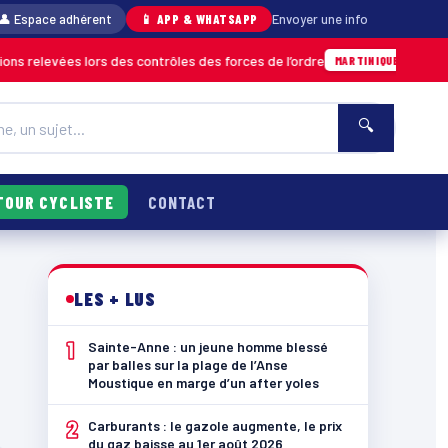
👤 Espace adhérent
📱 APP & WHATSAPP
Envoyer une info
 relevées lors des contrôles des forces de l’ordre
04/08 · 
MARTINIQUE
🔍
TOUR CYCLISTE
CONTACT
LES + LUS
1
Sainte-Anne : un jeune homme blessé
par balles sur la plage de l’Anse
Moustique en marge d’un after yoles
2
Carburants : le gazole augmente, le prix
du gaz baisse au 1er août 2026