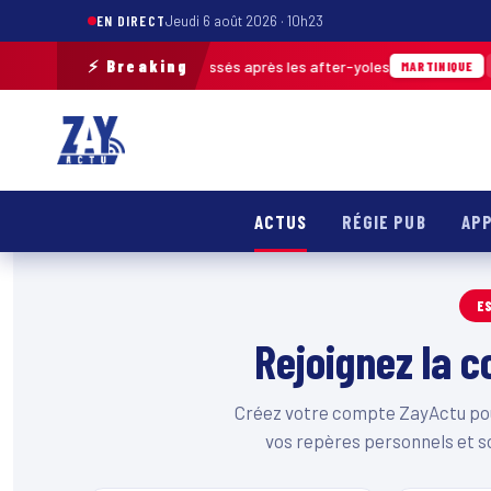
EN DIRECT
Jeudi 6 août 2026 · 10h23
⚡ Breaking
ès de 30 m³ de déchets ramassés après les after-yoles
04
MARTINIQUE
ACTUS
RÉGIE PUB
APP
E
Rejoignez la
Créez votre compte ZayActu pour
vos repères personnels et s