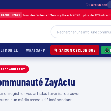
♡ Faire un don
Tour des Yoles et Mercury Beach 2026 : plus de 120 infractions
/08 · 12h29
LI MOBILE
WHATSAPP
🌀 SAISON CYCLONIQUE
SPACE ADHÉRENT
 communauté ZayActu
 enregistrer vos articles favoris, retrouver
outenir un média associatif indépendant.