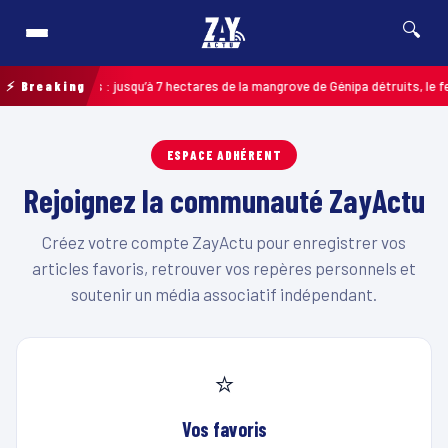
🔍
ncendie à Ducos : jusqu’à 7 hectares de la mangrove de Génipa détruits, le fe
⚡ Breaking
ESPACE ADHÉRENT
Rejoignez la communauté ZayActu
Créez votre compte ZayActu pour enregistrer vos
articles favoris, retrouver vos repères personnels et
soutenir un média associatif indépendant.
⭐
Vos favoris