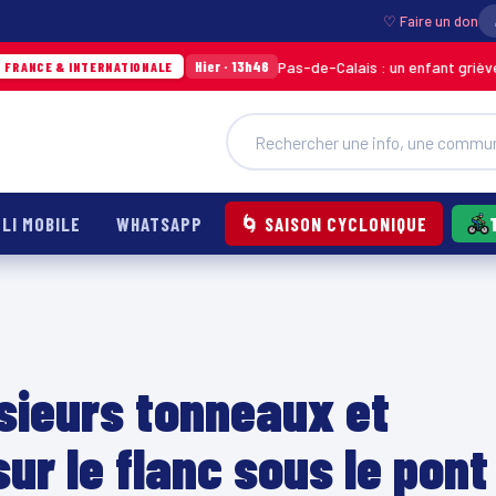
♡ Faire un don
Pas-de-Calais : un enfant grièvement brûlé apr
Hier · 13h46
RNATIONALE
LI MOBILE
WHATSAPP
🌀 SAISON CYCLONIQUE
usieurs tonneaux et
ur le flanc sous le pont