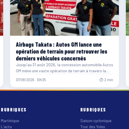
Airbags Takata : Autos GM lance une
opération de terrain pour retrouver les
derniers véhicules concernés
Jusqu'au 31 août 2026, la concession automobile Autos
GM mène une vaste opération de terrain à travers la…
07/08/2026 · 10h35
⏱ 2 min
RUBRIQUES
RUBRIQUES
Martinique
Saison cyclonique
L'actu
Tour des Yoles