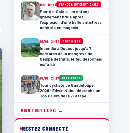
Hier · 13h46
FRANCE & INTERNATIONALE
Pas-de-Calais : un enfant
grièvement brûlé après
l’explosion d’une balle antistress
achetée en magasin
06/08 · 21h54
MARTINIQUE
Incendie à Ducos : jusqu’à 7
hectares de la mangrove de
Génipa détruits, le feu désormais
maîtrisé
06/08 · 21h27
GUADELOUPE
Tour cycliste de Guadeloupe
2026 : Edwin Nubul décroche un
Top 10 lors de la 7ᵉ étape
VOIR TOUT LE FIL →
RESTEZ CONNECTÉ