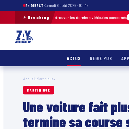
EN DIRECT
Samedi 8 août 2026 · 10h48
⚡ Breaking
e terrain pour retrouver les derniers véhicules concernés
FRANCE & INTE
ACTUS
RÉGIE PUB
APP
Accueil
›
Martinique
›
MARTINIQUE
Une voiture fait pl
termine sa course s