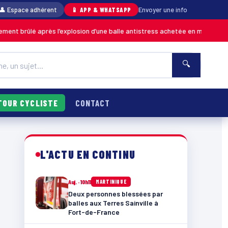
👤 Espace adhérent
📱 APP & WHATSAPP
Envoyer une info
ès l’explosion d’une balle antistress achetée en magasin
MARTINIQUE
🔍
TOUR CYCLISTE
CONTACT
L'ACTU EN CONTINU
Auj. · 10h11
MARTINIQUE
Deux personnes blessées par
balles aux Terres Sainville à
Fort-de-France