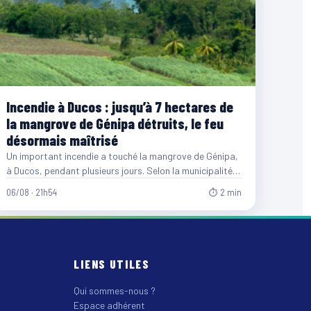
Incendie à Ducos : jusqu’à 7 hectares de
la mangrove de Génipa détruits, le feu
désormais maîtrisé
Un important incendie a touché la mangrove de Génipa,
à Ducos, pendant plusieurs jours. Selon la municipalité,
entre…
06/08 · 21h54
⏱ 2 min
LIENS UTILES
Qui sommes-nous ?
Espace adhérent