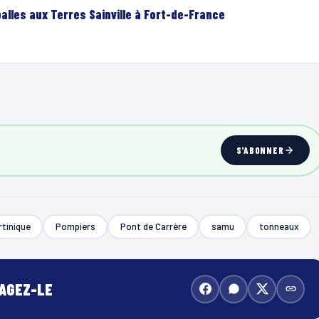
lles aux Terres Sainville à Fort-de-France
S'ABONNER
rtinique
Pompiers
Pont de Carrère
samu
tonneaux
TAGEZ-LE