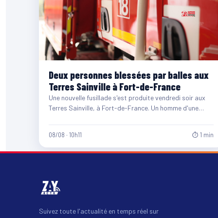
Deux personnes blessées par balles aux
Terres Sainville à Fort-de-France
Une nouvelle fusillade s'est produite vendredi soir aux
Terres Sainville, à Fort-de-France. Un homme d'une
quarantaine d'années et…
08/08 · 10h11
⏱ 1 min
Suivez toute l'actualité en temps réel sur