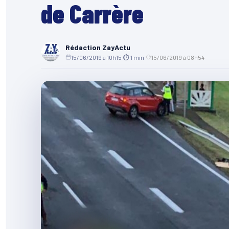
de Carrère
Rédaction ZayActu
15/06/2019 à 10h15
·
⏱ 1 min
·
15/06/2019 à 08h54