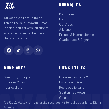
RUBRIQUES
Martinique
Suivez toute l'actualité en
L'actu
temps réel sur ZayActu : infos
Caraïbes
locales, faits divers, culture et
À la une
événements en Martinique et
France & Internationale
dans la Caraïbe.
Guadeloupe & Guyane
RUBRIQUES
LIENS UTILES
Saison cyclonique
Qui sommes-nous ?
Tour des Yoles
Espace adhérent
AYACT
Tour cycliste
Régie publicitaire
Soutenir ZayActu
Contact
©2026 ZayActu.org. Tous droits réservés. · Site réalisé par
Enjoy Digital
Agency