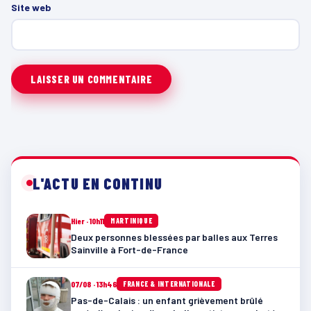
Site web
L'ACTU EN CONTINU
Hier · 10h11
MARTINIQUE
Deux personnes blessées par balles aux Terres
Sainville à Fort-de-France
07/08 · 13h46
FRANCE & INTERNATIONALE
Pas-de-Calais : un enfant grièvement brûlé