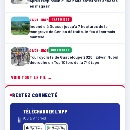
après l’explosion d’une balle antistress achetée
en magasin
06/08 · 21h54
MARTINIQUE
Incendie à Ducos : jusqu’à 7 hectares de la
mangrove de Génipa détruits, le feu désormais
maîtrisé
06/08 · 21h27
GUADELOUPE
Tour cycliste de Guadeloupe 2026 : Edwin Nubul
décroche un Top 10 lors de la 7ᵉ étape
VOIR TOUT LE FIL →
RESTEZ CONNECTÉ
TÉLÉCHARGER L'APP
📱
iOS & Android