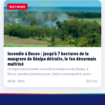
MARTINIQUE
Incendie à Ducos : jusqu’à 7 hectares de la
mangrove de Génipa détruits, le feu désormais
maîtrisé
Un important incendie a touché la mangrove de Génipa, à
Ducos, pendant plusieurs jours. Selon la municipalité, entre…
06/08 · 21h54
⏱ 2 min