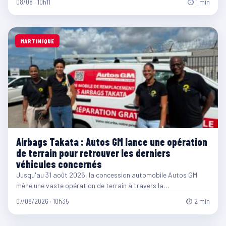
08/08 · 10h11
⏱ 1 min
MARTINIQUE
Airbags Takata : Autos GM lance une opération
de terrain pour retrouver les derniers
véhicules concernés
Jusqu'au 31 août 2026, la concession automobile Autos GM
mène une vaste opération de terrain à travers la…
07/08/2026 · 10h35
⏱ 2 min