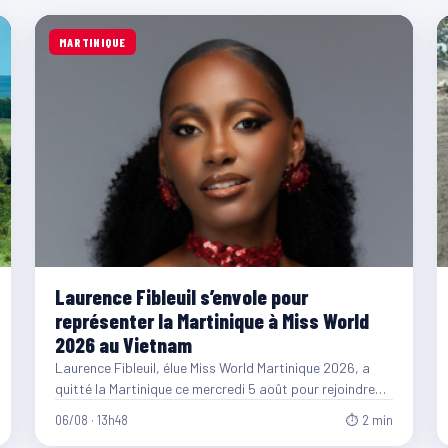
MARTINIQUE
Laurence Fibleuil s’envole pour
représenter la Martinique à Miss World
2026 au Vietnam
Laurence Fibleuil, élue Miss World Martinique 2026, a
quitté la Martinique ce mercredi 5 août pour rejoindre
le…
06/08 · 13h48
⏱ 2 min