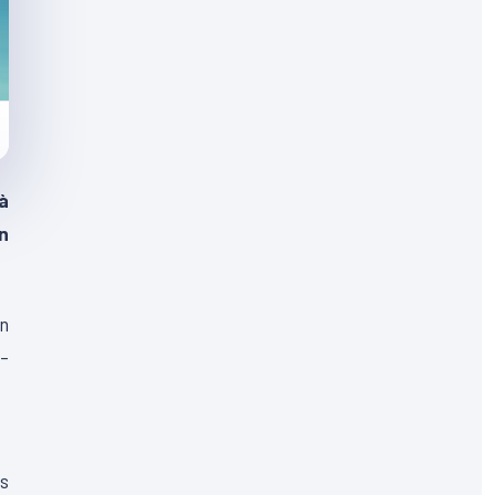
à
n
n
o-
es