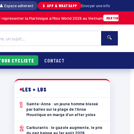
👤 Espace adhérent
📱 APP & WHATSAPP
Envoyer une info
enter la Martinique à Miss World 2026 au Vietnam
05/08 · 14
MARTINIQUE
🔍
TOUR CYCLISTE
CONTACT
LES + LUS
1
Sainte-Anne : un jeune homme blessé
par balles sur la plage de l’Anse
Moustique en marge d’un after yoles
2
Carburants : le gazole augmente, le prix
du gaz baisse au 1er août 2026