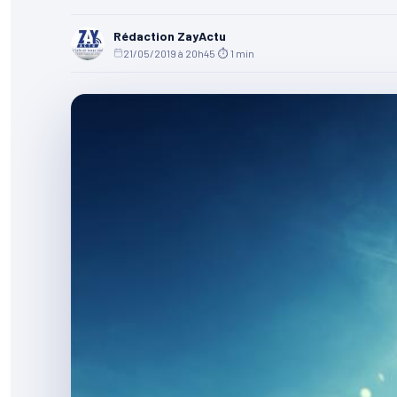
Rédaction ZayActu
21/05/2019 à 20h45
·
⏱ 1 min