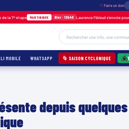
♡ Faire un don
ᵉ étape
Laurence Fibleuil s’envole pour représ
Hier · 13h48
MARTINIQUE
LI MOBILE
WHATSAPP
🌀 SAISON CYCLONIQUE
résente depuis quelques
ique