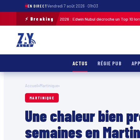
EN DIRECT
Vendredi 7 août 2026 · 01h03
⚡ Breaking
ycliste de Guadeloupe 2026 : Edwin Nubul décroche un Top 10 lors de la 7
ACTUS
RÉGIE PUB
APP
Accueil
›
Martinique
›
MARTINIQUE
Une chaleur bien p
semaines en Martin