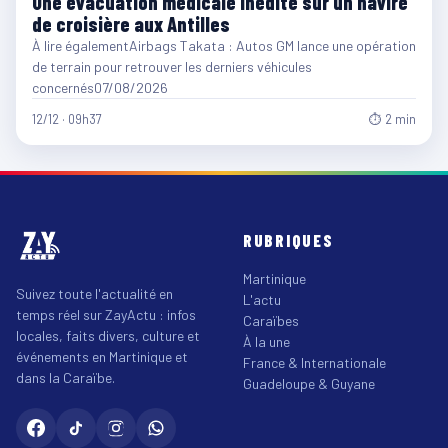
Une évacuation médicale inédite sur un navire
de croisière aux Antilles
À lire égalementAirbags Takata : Autos GM lance une opération
de terrain pour retrouver les derniers véhicules
concernés07/08/2026
12/12 · 09h37
⏱ 2 min
RUBRIQUES
Martinique
Suivez toute l'actualité en
L'actu
temps réel sur ZayActu : infos
Caraïbes
locales, faits divers, culture et
À la une
événements en Martinique et
France & Internationale
dans la Caraïbe.
Guadeloupe & Guyane