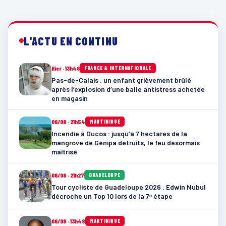
L'ACTU EN CONTINU
Hier · 13h46
FRANCE & INTERNATIONALE
Pas-de-Calais : un enfant grièvement brûlé
après l’explosion d’une balle antistress achetée
en magasin
06/08 · 21h54
MARTINIQUE
Incendie à Ducos : jusqu’à 7 hectares de la
mangrove de Génipa détruits, le feu désormais
maîtrisé
06/08 · 21h27
GUADELOUPE
Tour cycliste de Guadeloupe 2026 : Edwin Nubul
décroche un Top 10 lors de la 7ᵉ étape
06/08 · 13h48
MARTINIQUE