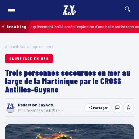
🔍
 un enfant grièvement brûlé après l’explosion d’une balle antistress achetée
⚡ Breaking
Accueil
›
Sauvetage en mer
›
SAUVETAGE EN MER
Trois personnes secourues en mer au
large de la Martinique par le CROSS
Antilles-Guyane
Rédaction ZayActu
Partager
04/04/2025 à 21h11
·
⏱ 1 min