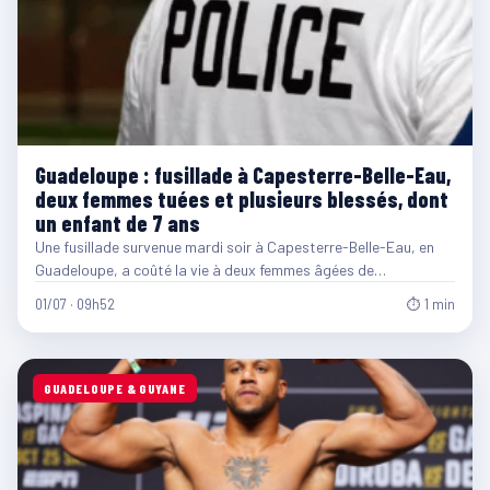
Guadeloupe : fusillade à Capesterre-Belle-Eau,
deux femmes tuées et plusieurs blessés, dont
un enfant de 7 ans
Une fusillade survenue mardi soir à Capesterre-Belle-Eau, en
Guadeloupe, a coûté la vie à deux femmes âgées de…
01/07 · 09h52
⏱ 1 min
GUADELOUPE & GUYANE