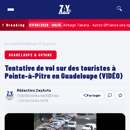
🔍
⚡ Breaking
07/08/2026 · 10h35
Airbags Takata : Autos GM lance une opération
TINIQUE
Accueil
›
Guadeloupe & Guyane
›
GUADELOUPE & GUYANE
Tentative de vol sur des touristes à
Pointe-à-Pitre en Guadeloupe (VIDÉO)
Rédaction ZayActu
Partager
03/05/2019 à 14h13
·
⏱ 1 min
·
03/05/2019 à 10h18