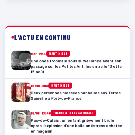
L'ACTU EN CONTINU
Hier · 21h41
MARTINIQUE
Une onde tropicale sous surveillance avant son
passage sur les Petites Antilles entre le 13 et le
15 août
08/08 · 10h11
MARTINIQUE
Deux personnes blessées par balles aux Terres
Sainville à Fort-de-France
07/08 · 13h46
FRANCE & INTERNATIONALE
Pas-de-Calais : un enfant grièvement brûlé
après l’explosion d’une balle antistress achetée
en magasin