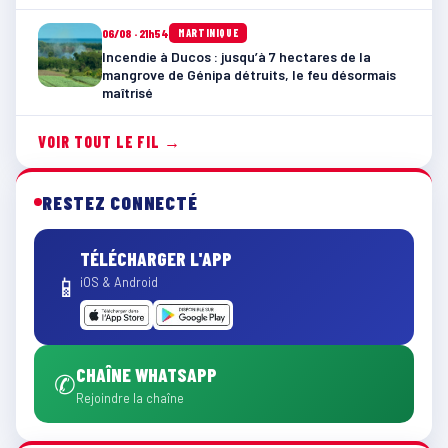
06/08 · 21h54
MARTINIQUE
Incendie à Ducos : jusqu’à 7 hectares de la
mangrove de Génipa détruits, le feu désormais
maîtrisé
VOIR TOUT LE FIL →
RESTEZ CONNECTÉ
TÉLÉCHARGER L'APP
📱
iOS & Android
CHAÎNE WHATSAPP
✆
Rejoindre la chaîne