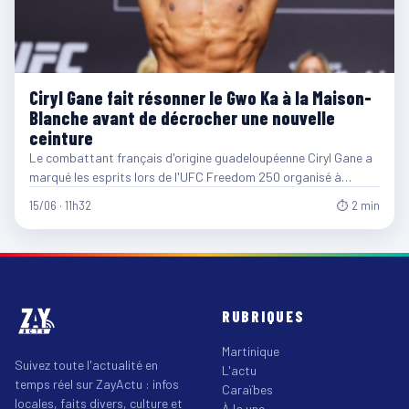
Ciryl Gane fait résonner le Gwo Ka à la Maison-
Blanche avant de décrocher une nouvelle
ceinture
Le combattant français d'origine guadeloupéenne Ciryl Gane a
marqué les esprits lors de l'UFC Freedom 250 organisé à…
15/06 · 11h32
⏱ 2 min
RUBRIQUES
Martinique
Suivez toute l'actualité en
L'actu
temps réel sur ZayActu : infos
Caraïbes
locales, faits divers, culture et
À la une