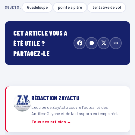
Guadeloupe
pointe a pitre
tentative de vol
SUJETS :
CET ARTICLE VOUS A
ÉTÉ UTILE ?
PARTAGEZ-LE
RÉDACTION ZAYACTU
L'équipe de ZayActu couvre l'actualité des
Antilles-Guyane et de la diaspora en temps réel.
Tous ses articles →