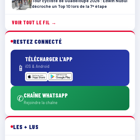
Tour cycliste de Guadeloupe 2026 : Edwin Nubul
décroche un Top 10 lors de la 7ᵉ étape
VOIR TOUT LE FIL →
RESTEZ CONNECTÉ
TÉLÉCHARGER L'APP
📱
iOS & Android
CHAÎNE WHATSAPP
✆
Rejoindre la chaîne
LES + LUS