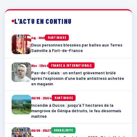
L'ACTU EN CONTINU
Auj. · 10h11
MARTINIQUE
Deux personnes blessées par balles aux Terres
Sainville à Fort-de-France
Hier · 13h46
FRANCE & INTERNATIONALE
Pas-de-Calais : un enfant grièvement brûlé
après l’explosion d’une balle antistress achetée
en magasin
06/08 · 21h54
MARTINIQUE
Incendie à Ducos : jusqu’à 7 hectares de la
mangrove de Génipa détruits, le feu désormais
maîtrisé
06/08 · 21h27
GUADELOUPE