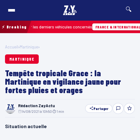
🔍
r retrouver les derniers véhicules concernés
⚡ Breaking
H
FRANCE & INTERNATIONALE
Accueil
›
Martinique
›
MARTINIQUE
Tempête tropicale Grace : la
Martinique en vigilance jaune pour
fortes pluies et orages
Rédaction ZayActu
Partager
14/08/2021 à 10h50
·
⏱ 1 min
Situation actuelle