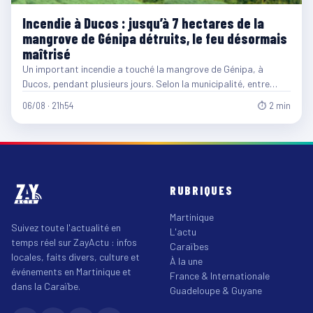
Incendie à Ducos : jusqu’à 7 hectares de la
mangrove de Génipa détruits, le feu désormais
maîtrisé
Un important incendie a touché la mangrove de Génipa, à
Ducos, pendant plusieurs jours. Selon la municipalité, entre…
06/08 · 21h54
⏱ 2 min
RUBRIQUES
Martinique
Suivez toute l'actualité en
L'actu
temps réel sur ZayActu : infos
Caraïbes
locales, faits divers, culture et
À la une
événements en Martinique et
France & Internationale
dans la Caraïbe.
Guadeloupe & Guyane