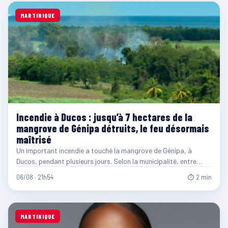
MARTINIQUE
Incendie à Ducos : jusqu’à 7 hectares de la
mangrove de Génipa détruits, le feu désormais
maîtrisé
Un important incendie a touché la mangrove de Génipa, à
Ducos, pendant plusieurs jours. Selon la municipalité, entre…
06/08 · 21h54
⏱ 2 min
MARTINIQUE