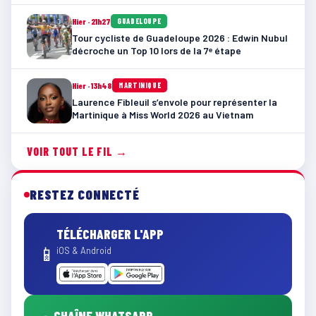
Hier · 21h27
GUADELOUPE
Tour cycliste de Guadeloupe 2026 : Edwin Nubul
décroche un Top 10 lors de la 7ᵉ étape
Hier · 13h48
MARTINIQUE
Laurence Fibleuil s’envole pour représenter la
Martinique à Miss World 2026 au Vietnam
VOIR TOUT LE FIL →
RESTEZ CONNECTÉ
TÉLÉCHARGER L'APP
📱
iOS & Android
CHAÎNE WHATSAPP