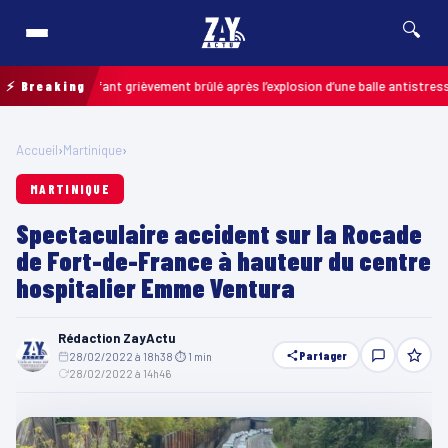
🔍
is : un enfant grièvement brûlé après l’explosion d’une balle antistress ach
⚡ Breaking
Accueil
›
Martinique
›
MARTINIQUE
Spectaculaire accident sur la Rocade
de Fort-de-France à hauteur du centre
hospitalier Emme Ventura
Rédaction ZayActu
Partager
28/02/2022 à 18h38
·
⏱ 1 min
·
28/02/2022 à 14h46