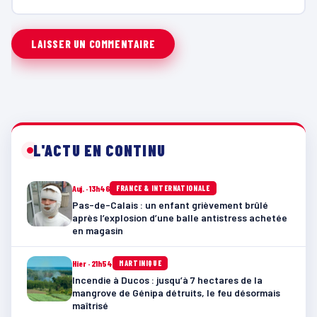
L'ACTU EN CONTINU
Auj. · 13h46
FRANCE & INTERNATIONALE
Pas-de-Calais : un enfant grièvement brûlé
après l’explosion d’une balle antistress achetée
en magasin
Hier · 21h54
MARTINIQUE
Incendie à Ducos : jusqu’à 7 hectares de la
mangrove de Génipa détruits, le feu désormais
maîtrisé