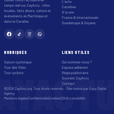
L'actu
temps réel sur ZayActu : infos
Caraïbes
locales, faits divers, culture et
À la une
événements en Martinique et
France & Internationale
dans la Caraïbe.
Guadeloupe & Guyane
RUBRIQUES
LIENS UTILES
Saison cyclonique
Qui sommes-nous ?
Tour des Yoles
Espace adhérent
AYACT
Tour cycliste
Régie publicitaire
Soutenir ZayActu
Contact
©2026 ZayActu.org. Tous droits réservés. · Site réalisé par
Enjoy Digital
Agency
Mentions légales
Confidentialité
Cookies
CGU
Accessibilité