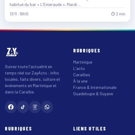
habitué du bar « L’Emeraude ». Mardi…
13/11 · 18h10
⏱ 2 min
RUBRIQUES
Martinique
Suivez toute l'actualité en
L'actu
temps réel sur ZayActu : infos
Caraïbes
locales, faits divers, culture et
À la une
événements en Martinique et
France & Internationale
dans la Caraïbe.
Guadeloupe & Guyane
RUBRIQUES
LIENS UTILES