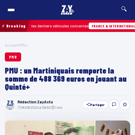
🔍
 retrouver les derniers véhicules concernés
⚡ Breaking
Hi
FRANCE & INTERNATIONALE
Accueil
›
PMU
›
PMU
PMU : un Martiniquais remporte la
somme de 488 369 euros en jouant au
Quinté+
Rédaction ZayActu
Partager
19/09/2024 à 15h30
·
⏱ 1 min