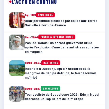
L'ACTU EN CONTINU
Auj. · 10h11
MARTINIQUE
Deux personnes blessées par balles aux Terres
Sainville à Fort-de-France
Hier · 13h46
FRANCE & INTERNATIONALE
Pas-de-Calais : un enfant grièvement brûlé
après l’explosion d’une balle antistress achetée
en magasin
06/08 · 21h54
MARTINIQUE
Incendie à Ducos : jusqu’à 7 hectares de la
mangrove de Génipa détruits, le feu désormais
maîtrisé
06/08 · 21h27
GUADELOUPE
Tour cycliste de Guadeloupe 2026 : Edwin Nubul
décroche un Top 10 lors de la 7ᵉ étape