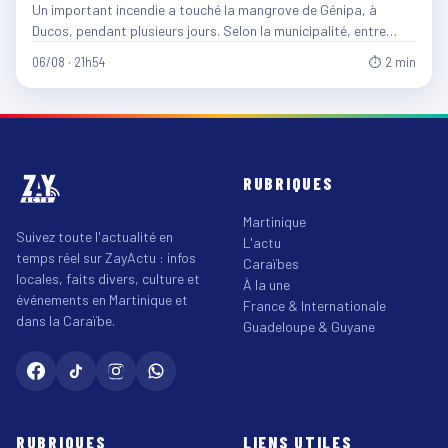
Un important incendie a touché la mangrove de Génipa, à
Ducos, pendant plusieurs jours. Selon la municipalité, entre…
06/08 · 21h54
⏱ 2 min
RUBRIQUES
Martinique
Suivez toute l'actualité en
L'actu
temps réel sur ZayActu : infos
Caraïbes
locales, faits divers, culture et
À la une
événements en Martinique et
France & Internationale
dans la Caraïbe.
Guadeloupe & Guyane
RUBRIQUES
LIENS UTILES