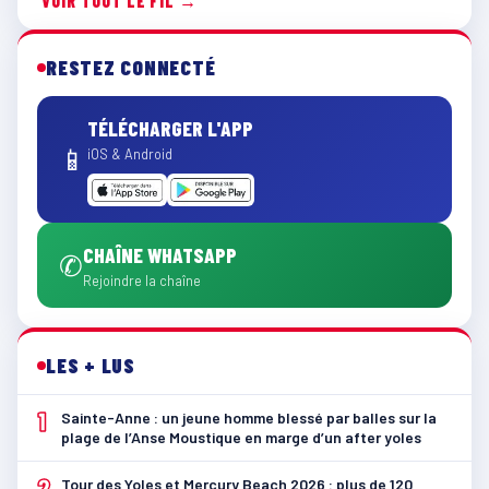
VOIR TOUT LE FIL →
RESTEZ CONNECTÉ
TÉLÉCHARGER L'APP
📱
iOS & Android
CHAÎNE WHATSAPP
✆
Rejoindre la chaîne
LES + LUS
1
Sainte-Anne : un jeune homme blessé par balles sur la
plage de l’Anse Moustique en marge d’un after yoles
2
Tour des Yoles et Mercury Beach 2026 : plus de 120