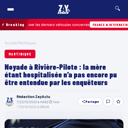
🔍
our retrouver les derniers véhicules concernés
⚡ Breaking
FRANCE & INTERNATIONALE
Accueil
›
Martinique
›
MARTINIQUE
Noyade à Rivière-Pilote : la mère
étant hospitalisée n’a pas encore pu
être entendue par les enquêteurs
Rédaction ZayActu
Partager
22/12/2022 à 14h52
·
⏱ 1 min
·
23/12/2022 à 08h46