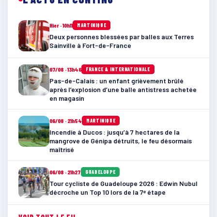
Hier · 10h11
MARTINIQUE
Deux personnes blessées par balles aux Terres
Sainville à Fort-de-France
07/08 · 13h46
FRANCE & INTERNATIONALE
Pas-de-Calais : un enfant grièvement brûlé
après l’explosion d’une balle antistress achetée
en magasin
06/08 · 21h54
MARTINIQUE
Incendie à Ducos : jusqu’à 7 hectares de la
mangrove de Génipa détruits, le feu désormais
maîtrisé
06/08 · 21h27
GUADELOUPE
Tour cycliste de Guadeloupe 2026 : Edwin Nubul
décroche un Top 10 lors de la 7ᵉ étape