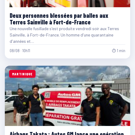
Deux personnes blessées par balles aux
Terres Sainville à Fort-de-France
Une nouvelle fusillade s'est produite vendredi soir aux Terres
Sainville, à Fort-de-France. Un homme d'une quarantaine
d'années et…
08/08 · 10h11
⏱ 1 min
MARTINIQUE
Airbags Takata : Autos GM lance une opération