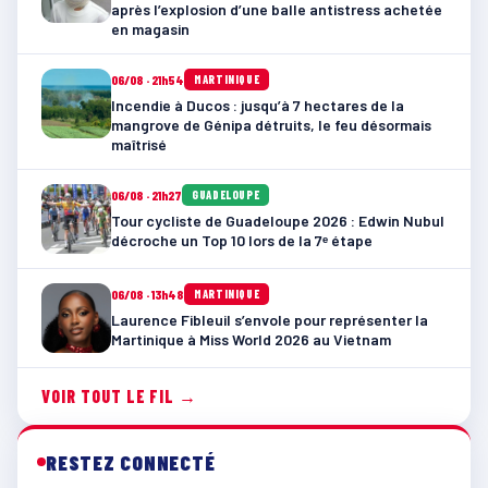
après l’explosion d’une balle antistress achetée
en magasin
06/08 · 21h54
MARTINIQUE
Incendie à Ducos : jusqu’à 7 hectares de la
mangrove de Génipa détruits, le feu désormais
maîtrisé
06/08 · 21h27
GUADELOUPE
Tour cycliste de Guadeloupe 2026 : Edwin Nubul
décroche un Top 10 lors de la 7ᵉ étape
06/08 · 13h48
MARTINIQUE
Laurence Fibleuil s’envole pour représenter la
Martinique à Miss World 2026 au Vietnam
VOIR TOUT LE FIL →
RESTEZ CONNECTÉ