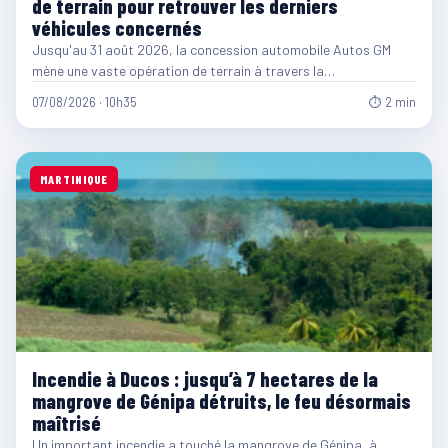
de terrain pour retrouver les derniers
véhicules concernés
Jusqu'au 31 août 2026, la concession automobile Autos GM
mène une vaste opération de terrain à travers la…
07/08/2026 · 10h35
⏱ 2 min
MARTINIQUE
Incendie à Ducos : jusqu’à 7 hectares de la
mangrove de Génipa détruits, le feu désormais
maîtrisé
Un important incendie a touché la mangrove de Génipa, à