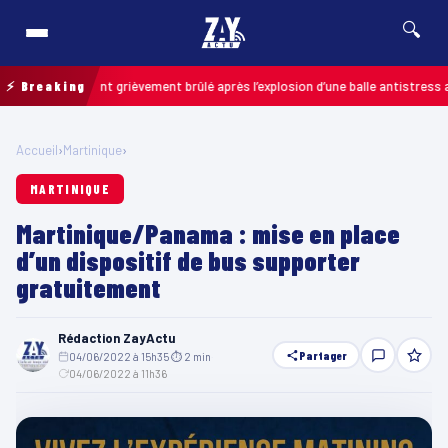
🔍
un enfant grièvement brûlé après l’explosion d’une balle antistress achetée 
⚡ Breaking
Accueil
›
Martinique
›
MARTINIQUE
Martinique/Panama : mise en place
d’un dispositif de bus supporter
gratuitement
Rédaction ZayActu
Partager
04/06/2022 à 15h35
·
⏱ 2 min
·
04/06/2022 à 11h36