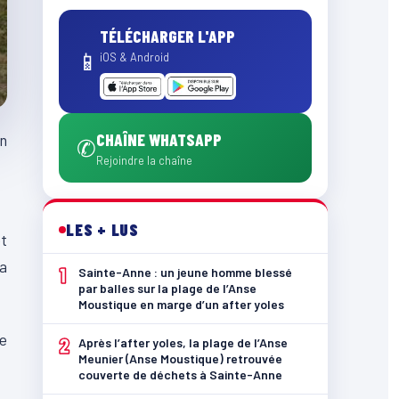
TÉLÉCHARGER L'APP
📱
iOS & Android
CHAÎNE WHATSAPP
en
✆
Rejoindre la chaîne
LES + LUS
t
la
1
Sainte-Anne : un jeune homme blessé
par balles sur la plage de l’Anse
Moustique en marge d’un after yoles
de
2
Après l’after yoles, la plage de l’Anse
Meunier (Anse Moustique) retrouvée
couverte de déchets à Sainte-Anne