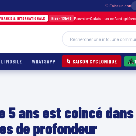
♡ Faire un don
Pas-de-Calais : un enfant grièvement brûlé apr
Hier · 13h46
RNATIONALE
LI MOBILE
WHATSAPP
🌀 SAISON CYCLONIQUE
e 5 ans est coincé dans
res de profondeur