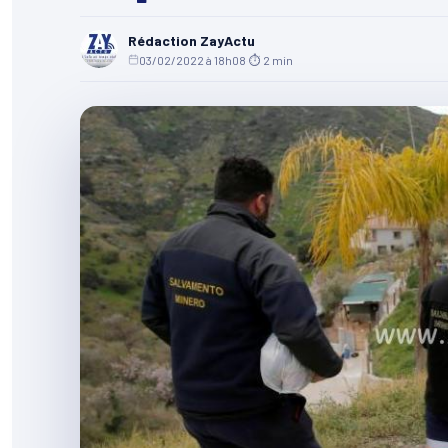
Rédaction ZayActu
03/02/2022 à 18h08
·
⏱ 2 min