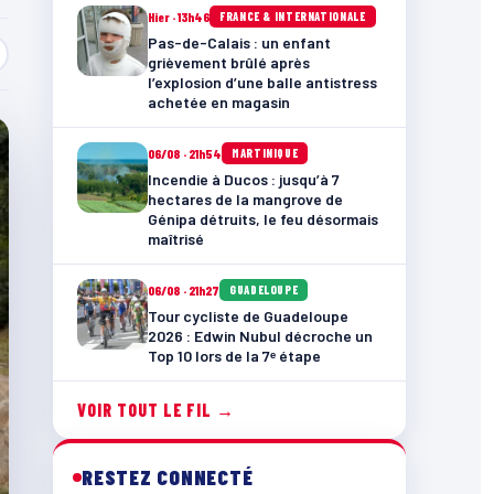
Hier · 13h46
FRANCE & INTERNATIONALE
Pas-de-Calais : un enfant
grièvement brûlé après
l’explosion d’une balle antistress
achetée en magasin
06/08 · 21h54
MARTINIQUE
Incendie à Ducos : jusqu’à 7
hectares de la mangrove de
Génipa détruits, le feu désormais
maîtrisé
06/08 · 21h27
GUADELOUPE
Tour cycliste de Guadeloupe
2026 : Edwin Nubul décroche un
Top 10 lors de la 7ᵉ étape
VOIR TOUT LE FIL →
RESTEZ CONNECTÉ