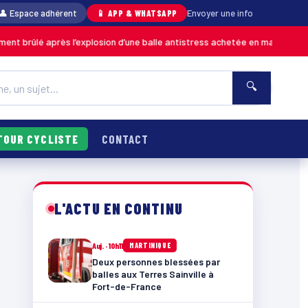
👤 Espace adhérent
📱 APP & WHATSAPP
Envoyer une info
ès l’explosion d’une balle antistress achetée en magasin
MARTINIQUE
🔍
TOUR CYCLISTE
CONTACT
L'ACTU EN CONTINU
Auj. · 10h11
MARTINIQUE
Deux personnes blessées par
balles aux Terres Sainville à
Fort-de-France