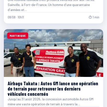
Sainville, à Fort-de-France. Un homme d'une quarantaine
d'années et…
08/08 · 10h11
⏱ 1 min
MARTINIQUE
Airbags Takata : Autos GM lance une opération
de terrain pour retrouver les derniers
véhicules concernés
Jusqu'au 31 août 2026, la concession automobile Autos GM
mène une vaste opération de terrain à travers la…