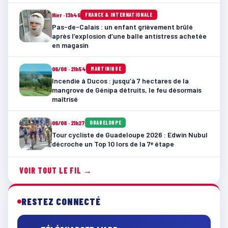
Hier · 13h46
FRANCE & INTERNATIONALE
Pas-de-Calais : un enfant grièvement brûlé
après l’explosion d’une balle antistress achetée
en magasin
06/08 · 21h54
MARTINIQUE
Incendie à Ducos : jusqu’à 7 hectares de la
mangrove de Génipa détruits, le feu désormais
maîtrisé
06/08 · 21h27
GUADELOUPE
Tour cycliste de Guadeloupe 2026 : Edwin Nubul
décroche un Top 10 lors de la 7ᵉ étape
VOIR TOUT LE FIL →
RESTEZ CONNECTÉ