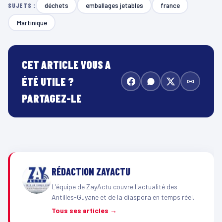
déchets
emballages jetables
france
SUJETS :
Martinique
CET ARTICLE VOUS A
ÉTÉ UTILE ?
PARTAGEZ-LE
RÉDACTION ZAYACTU
L'équipe de ZayActu couvre l'actualité des
Antilles-Guyane et de la diaspora en temps réel.
Tous ses articles →