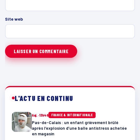
Site web
L'ACTU EN CONTINU
Auj. · 13h46
FRANCE & INTERNATIONALE
Pas-de-Calais : un enfant grièvement brûlé
après l’explosion d’une balle antistress achetée
en magasin