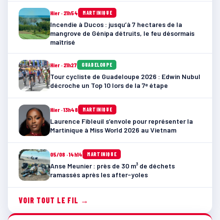
Hier · 21h54
MARTINIQUE
Incendie à Ducos : jusqu’à 7 hectares de la
mangrove de Génipa détruits, le feu désormais
maîtrisé
Hier · 21h27
GUADELOUPE
Tour cycliste de Guadeloupe 2026 : Edwin Nubul
décroche un Top 10 lors de la 7ᵉ étape
Hier · 13h48
MARTINIQUE
Laurence Fibleuil s’envole pour représenter la
Martinique à Miss World 2026 au Vietnam
05/08 · 14h14
MARTINIQUE
Anse Meunier : près de 30 m³ de déchets
ramassés après les after-yoles
VOIR TOUT LE FIL →