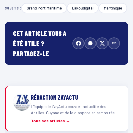
Grand Port Maritime
Lakoudigital
Martinique
SUJETS :
CET ARTICLE VOUS A
ÉTÉ UTILE ?
PARTAGEZ-LE
RÉDACTION ZAYACTU
L'équipe de ZayActu couvre l'actualité des
Antilles-Guyane et de la diaspora en temps réel.
Tous ses articles →