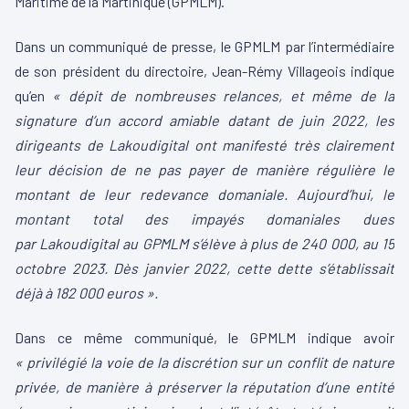
Maritime de la Martinique
(
GPMLM
)
.
Dans un communiqué de presse, le
GPMLM
par l’intermédiaire
de son président du directoire,
Jean-Rémy
Villageois indique
qu’en
«
dépit de nombreuses relances, et même de la
signature d’un accord amiable datant de juin 2022, les
dirigeants de
Lakoudigital
ont manifesté très clairement
leur décision de ne pas payer de manière régulière le
montant de leur redevance domaniale.
Aujourd’hui, le
montant total des impayés domaniales dues
par
Lakoudigital
au
GPMLM
s’élève à plus de 240 000, au 15
octobre 2023.
Dès janvier 2022, cette dette s’établissait
déjà à 182 000 euros ».
Dans ce même communiqué, le
GPMLM
indique avoir
« privilégié la voie de la discrétion sur un conflit de nature
privée, de manière à préserver la réputation d’une entité