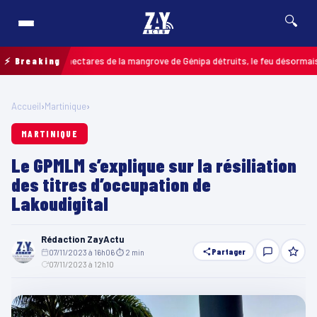
🔍
 jusqu’à 7 hectares de la mangrove de Génipa détruits, le feu désormais maîtr
⚡ Breaking
Accueil
›
Martinique
›
MARTINIQUE
Le GPMLM s’explique sur la résiliation
des titres d’occupation de
Lakoudigital
Rédaction ZayActu
Partager
07/11/2023 à 16h06
·
⏱ 2 min
·
07/11/2023 à 12h10