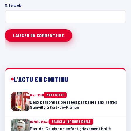
Site web
L'ACTU EN CONTINU
Hier · 10h11
MARTINIQUE
Deux personnes blessées par balles aux Terres
Sainville à Fort-de-France
07/08 · 13h46
FRANCE & INTERNATIONALE
Pas-de-Calais : un enfant grièvement brûlé