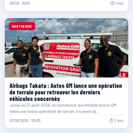
08/08 · 10h11
⏱ 1 min
MARTINIQUE
Airbags Takata : Autos GM lance une opération
de terrain pour retrouver les derniers
véhicules concernés
Jusqu'au 31 août 2026, la concession automobile Autos GM
mène une vaste opération de terrain à travers la…
07/08/2026 · 10h35
⏱ 2 min