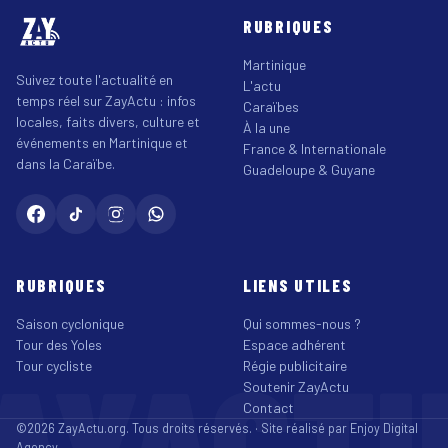
RUBRIQUES
Martinique
Suivez toute l'actualité en
L'actu
temps réel sur ZayActu : infos
Caraïbes
locales, faits divers, culture et
À la une
événements en Martinique et
France & Internationale
dans la Caraïbe.
Guadeloupe & Guyane
RUBRIQUES
LIENS UTILES
Saison cyclonique
Qui sommes-nous ?
Tour des Yoles
Espace adhérent
AYACT
Tour cycliste
Régie publicitaire
Soutenir ZayActu
Contact
©2026 ZayActu.org. Tous droits réservés. · Site réalisé par
Enjoy Digital
Agency