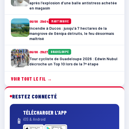
après l’explosion d’une balle antistress achetée
en magasin
06/08 · 21h54
MARTINIQUE
Incendie à Ducos : jusqu’à 7 hectares de la
mangrove de Génipa détruits, le feu désormais
maîtrisé
06/08 · 21h27
GUADELOUPE
Tour cycliste de Guadeloupe 2026 : Edwin Nubul
décroche un Top 10 lors de la 7ᵉ étape
VOIR TOUT LE FIL →
RESTEZ CONNECTÉ
TÉLÉCHARGER L'APP
📱
iOS & Android