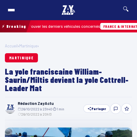
🔍
pour retrouver les derniers véhicules concernés
⚡ Breaking
FRANCE & INTERNATIONALE
Accueil
›
Martinique
›
MARTINIQUE
La yole franciscaine William-
Saurin/Miltis devient la yole Cottrell-
Leader Mat
Rédaction ZayActu
Partager
26/10/2022 à 23h40
·
⏱ 1 min
·
26/10/2022 à 20h13