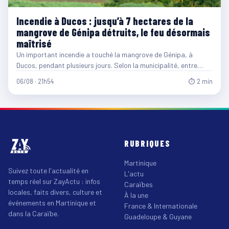
Incendie à Ducos : jusqu’à 7 hectares de la
mangrove de Génipa détruits, le feu désormais
maîtrisé
Un important incendie a touché la mangrove de Génipa, à
Ducos, pendant plusieurs jours. Selon la municipalité, entre…
06/08 · 21h54
⏱ 2 min
RUBRIQUES
Martinique
Suivez toute l'actualité en
L'actu
temps réel sur ZayActu : infos
Caraïbes
locales, faits divers, culture et
À la une
événements en Martinique et
France & Internationale
dans la Caraïbe.
Guadeloupe & Guyane