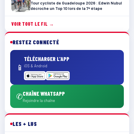
Tour cycliste de Guadeloupe 2026 : Edwin Nubul
décroche un Top 10 lors de la 7ᵉ étape
VOIR TOUT LE FIL →
RESTEZ CONNECTÉ
TÉLÉCHARGER L'APP
📱
iOS & Android
CHAÎNE WHATSAPP
✆
Rejoindre la chaîne
LES + LUS