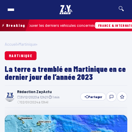
🔍
pour retrouver les derniers véhicules concernés
⚡ Breaking
FRANCE & INTERNATIONALE
Accueil
›
Martinique
›
MARTINIQUE
La terre a tremblé en Martinique en ce
dernier jour de l’année 2023
Rédaction ZayActu
Partager
31/12/2023 à 12h21
·
⏱ 1 min
·
02/01/2024 à 13h41