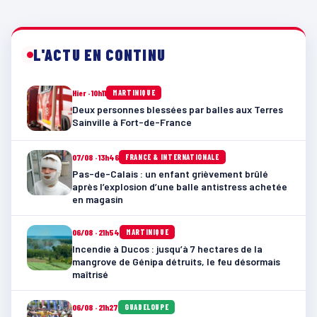
L'ACTU EN CONTINU
Hier · 10h11
MARTINIQUE
Deux personnes blessées par balles aux Terres
Sainville à Fort-de-France
07/08 · 13h46
FRANCE & INTERNATIONALE
Pas-de-Calais : un enfant grièvement brûlé
après l’explosion d’une balle antistress achetée
en magasin
06/08 · 21h54
MARTINIQUE
Incendie à Ducos : jusqu’à 7 hectares de la
mangrove de Génipa détruits, le feu désormais
maîtrisé
06/08 · 21h27
GUADELOUPE