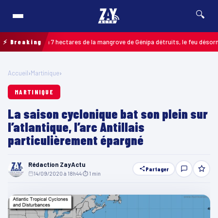
🔍
cos : jusqu’à 7 hectares de la mangrove de Génipa détruits, le feu désormais 
⚡ Breaking
Accueil
›
Martinique
›
MARTINIQUE
La saison cyclonique bat son plein sur
l’atlantique, l’arc Antillais
particulièrement épargné
Rédaction ZayActu
Partager
14/09/2020 à 18h44
·
⏱ 1 min