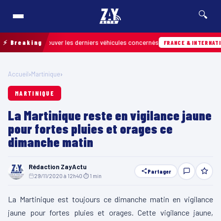
🔍
pour retrouver les derniers véhicules concernés
⚡ Breaking
FRANCE & INTERNATIONALE
Accueil
›
Martinique
›
MARTINIQUE
La Martinique reste en vigilance jaune
pour fortes pluies et orages ce
dimanche matin
Rédaction ZayActu
Partager
29/11/2020 à 12h40
·
⏱ 1 min
La Martinique est toujours ce dimanche matin en vigilance
jaune pour fortes pluies et orages. Cette vigilance jaune,