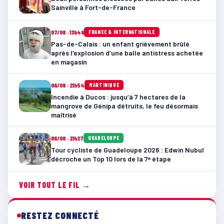
Sainville à Fort-de-France
07/08 · 13h46
FRANCE & INTERNATIONALE
Pas-de-Calais : un enfant grièvement brûlé
après l’explosion d’une balle antistress achetée
en magasin
06/08 · 21h54
MARTINIQUE
Incendie à Ducos : jusqu’à 7 hectares de la
mangrove de Génipa détruits, le feu désormais
maîtrisé
06/08 · 21h27
GUADELOUPE
Tour cycliste de Guadeloupe 2026 : Edwin Nubul
décroche un Top 10 lors de la 7ᵉ étape
VOIR TOUT LE FIL →
RESTEZ CONNECTÉ