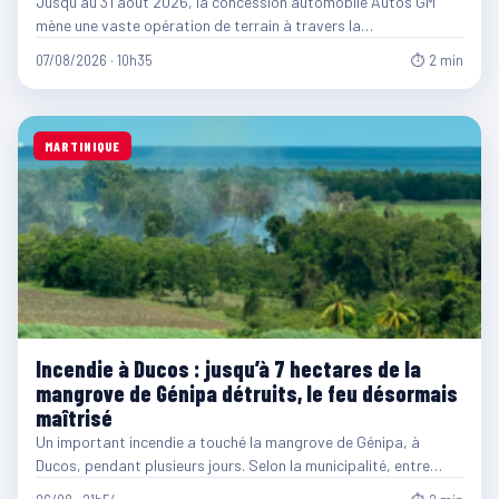
Jusqu'au 31 août 2026, la concession automobile Autos GM
mène une vaste opération de terrain à travers la…
07/08/2026 · 10h35
⏱ 2 min
MARTINIQUE
Incendie à Ducos : jusqu’à 7 hectares de la
mangrove de Génipa détruits, le feu désormais
maîtrisé
Un important incendie a touché la mangrove de Génipa, à
Ducos, pendant plusieurs jours. Selon la municipalité, entre…