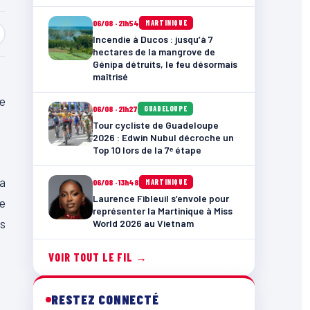
06/08 · 21h54
MARTINIQUE
Incendie à Ducos : jusqu’à 7
hectares de la mangrove de
Génipa détruits, le feu désormais
maîtrisé
de
06/08 · 21h27
GUADELOUPE
Tour cycliste de Guadeloupe
2026 : Edwin Nubul décroche un
Top 10 lors de la 7ᵉ étape
la
06/08 · 13h48
MARTINIQUE
Laurence Fibleuil s’envole pour
le
représenter la Martinique à Miss
ps
World 2026 au Vietnam
VOIR TOUT LE FIL →
RESTEZ CONNECTÉ