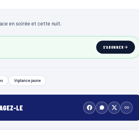
ce en soirée et cette nuit.
S'ABONNER
éo
Vigilance jaune
TAGEZ-LE