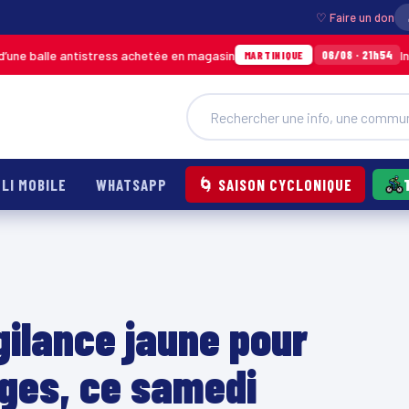
♡ Faire un don
alle antistress achetée en magasin
Incendie 
06/08 · 21h54
MARTINIQUE
LI MOBILE
WHATSAPP
🌀 SAISON CYCLONIQUE
gilance jaune pour
ages, ce samedi