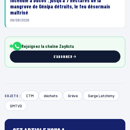
Incendie à Ducos : jusqu’à 7 hectares de la
mangrove de Génipa détruits, le feu désormais
maîtrisé
06/08/2026
Rejoignez la chaîne ZayActu
S'ABONNER
CTM
déchets
Grève
Serge Letchimy
SUJETS :
SMTVD