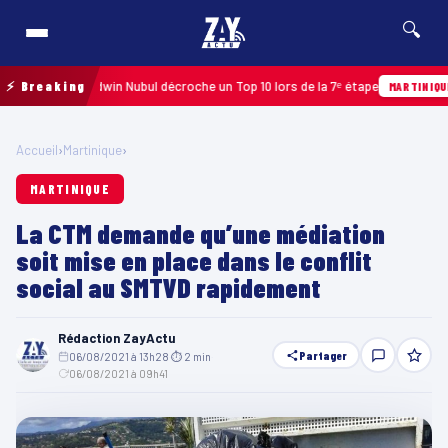
🔍
e 2026 : Edwin Nubul décroche un Top 10 lors de la 7ᵉ étape
⚡ Breaking
A
MARTINIQUE
Accueil
›
Martinique
›
MARTINIQUE
La CTM demande qu’une médiation
soit mise en place dans le conflit
social au SMTVD rapidement
Rédaction ZayActu
Partager
06/08/2021 à 13h28
·
⏱ 2 min
·
06/08/2021 à 09h41