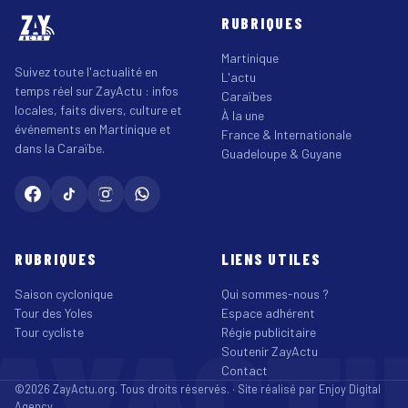
RUBRIQUES
Martinique
Suivez toute l'actualité en
L'actu
temps réel sur ZayActu : infos
Caraïbes
locales, faits divers, culture et
À la une
événements en Martinique et
France & Internationale
dans la Caraïbe.
Guadeloupe & Guyane
RUBRIQUES
LIENS UTILES
Saison cyclonique
Qui sommes-nous ?
Tour des Yoles
Espace adhérent
AYACT
Tour cycliste
Régie publicitaire
Soutenir ZayActu
Contact
©2026 ZayActu.org. Tous droits réservés. · Site réalisé par
Enjoy Digital
Agency