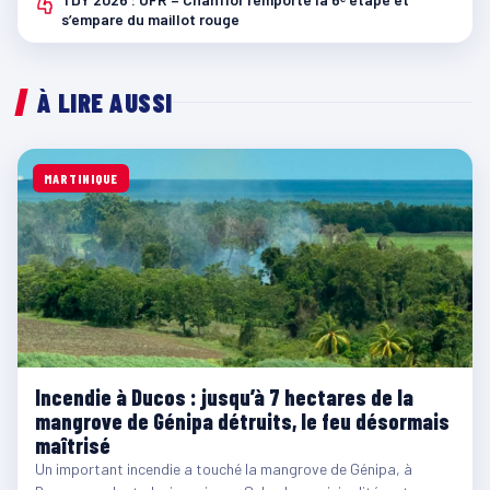
4
s’empare du maillot rouge
À LIRE AUSSI
MARTINIQUE
Incendie à Ducos : jusqu’à 7 hectares de la
mangrove de Génipa détruits, le feu désormais
maîtrisé
Un important incendie a touché la mangrove de Génipa, à